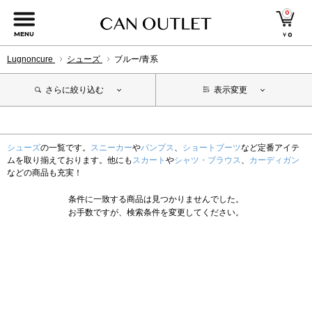
0
MENU
￥
0
Lugnoncure
シューズ
ブルー/青系
さらに絞り込む
表示変更
シューズ
の一覧です。
スニーカー
や
パンプス
、
ショートブーツ
など定番アイテ
ムを取り揃えております。他にも
スカート
や
シャツ・ブラウス
、
カーディガン
などの商品も充実！
条件に一致する商品は見つかりませんでした。
お手数ですが、検索条件を変更してください。