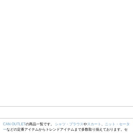
CAN OUTLET
の商品一覧です。
シャツ・ブラウス
や
スカート
、
ニット・セータ
ー
などの定番アイテムからトレンドアイテムまで多数取り揃えております。セ