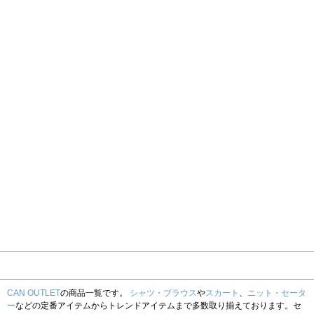
CAN OUTLET
の商品一覧です。
シャツ・ブラウス
や
スカート
、
ニット・セータ
ー
などの定番アイテムからトレンドアイテムまで多数取り揃えております。セ