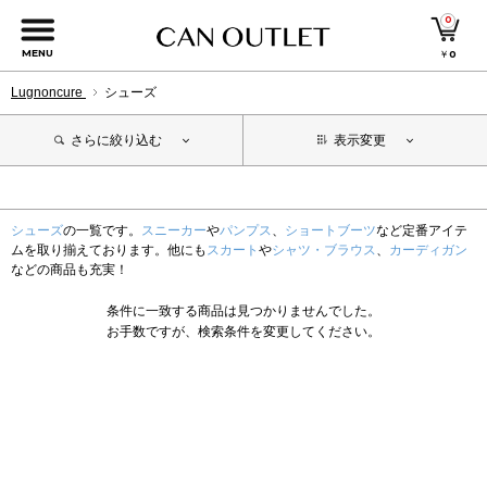
0
MENU
￥
0
Lugnoncure
シューズ
さらに絞り込む
表示変更
シューズ
の一覧です。
スニーカー
や
パンプス
、
ショートブーツ
など定番アイテ
ムを取り揃えております。他にも
スカート
や
シャツ・ブラウス
、
カーディガン
などの商品も充実！
条件に一致する商品は見つかりませんでした。
お手数ですが、検索条件を変更してください。