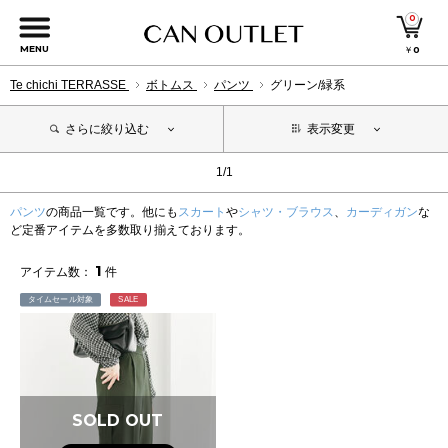
0
MENU
￥
0
Te chichi TERRASSE
ボトムス
パンツ
グリーン/緑系
さらに絞り込む
表示変更
1/1
パンツ
の商品一覧です。他にも
スカート
や
シャツ・ブラウス
、
カーディガン
な
ど定番アイテムを多数取り揃えております。
1
アイテム数：
件
タイムセール対象
SALE
SOLD OUT