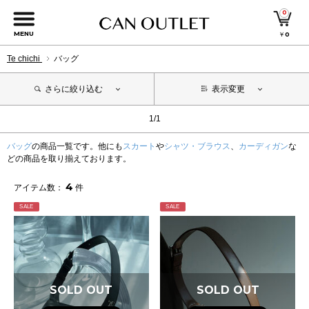
0
MENU
￥
0
Te chichi
バッグ
さらに絞り込む
表示変更
1/1
バッグ
の商品一覧です。他にも
スカート
や
シャツ・ブラウス
、
カーディガン
な
どの商品を取り揃えております。
4
アイテム数：
件
SALE
SALE
SOLD OUT
SOLD OUT