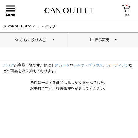
0
MENU
￥
0
Te chichi TERRASSE
バッグ
さらに絞り込む
表示変更
バッグ
の商品一覧です。他にも
スカート
や
シャツ・ブラウス
、
カーディガン
な
どの商品を取り揃えております。
条件に一致する商品は見つかりませんでした。
お手数ですが、検索条件を変更してください。