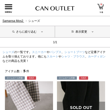
0
MENU
￥
0
Samansa Mos2
シューズ
さらに絞り込む
表示変更
1/1
シューズ
の一覧です。
スニーカー
や
パンプス
、
ショートブーツ
など定番アイテ
ムを取り揃えております。他にも
スカート
や
シャツ・ブラウス
、
カーディガン
などの商品も充実！
5
アイテム数：
件
タイムセール対象
SALE
タイムセール対象
SALE
SOLD OUT