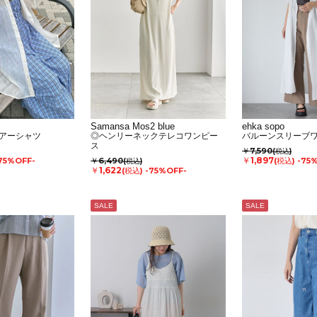
Samansa Mos2 blue
ehka sopo
アーシャツ
◎ヘンリーネックテレコワンピー
バルーンスリーブ
ス
￥7,590
(税込)
￥1,897
75%OFF-
￥6,490
(税込)
-75
(税込)
￥1,622
(税込)
-75%OFF-
SALE
SALE