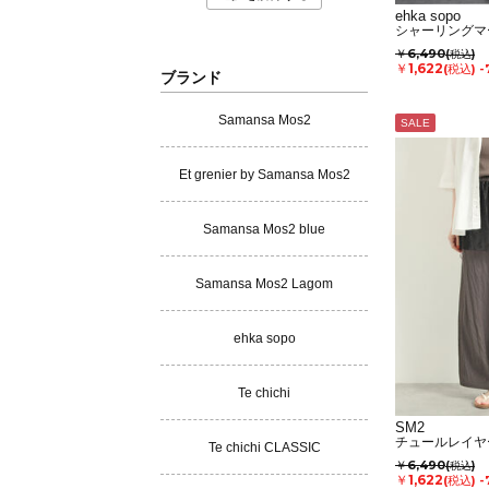
ehka sopo
シャーリングマ
￥6,490
(税込)
￥1,622
(税込)
-
ブランド
Samansa Mos2
SALE
Et grenier by Samansa Mos2
Samansa Mos2 blue
Samansa Mos2 Lagom
ehka sopo
Te chichi
SM2
チュールレイヤ
Te chichi CLASSIC
￥6,490
(税込)
￥1,622
(税込)
-