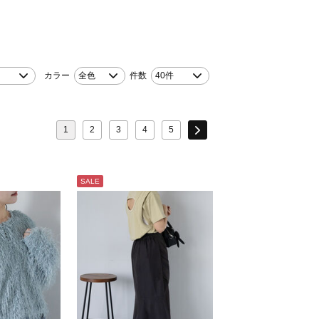
カラー
全色
件数
40件
1
2
3
4
5
SALE