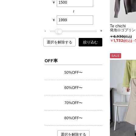
￥
~
￥
Te chichi
発泡ロゴプリン
￥6,930
(税込)
￥1,732
(税込)
-
選択を解除する
絞り込む
SALE
OFF率
50%OFF〜
60%OFF〜
70%OFF〜
80%OFF〜
選択を解除する