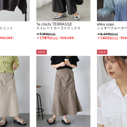
Te chichi TERRASSE
ehka sopo
トニット
ストレートカーゴスラックス
シャギークルーカ
￥7,150
￥6,490
(税込)
(税込)
￥1,787
￥1,622
75%OFF-
(税込)
-75%OFF-
(税込)
-75
SALE
SALE