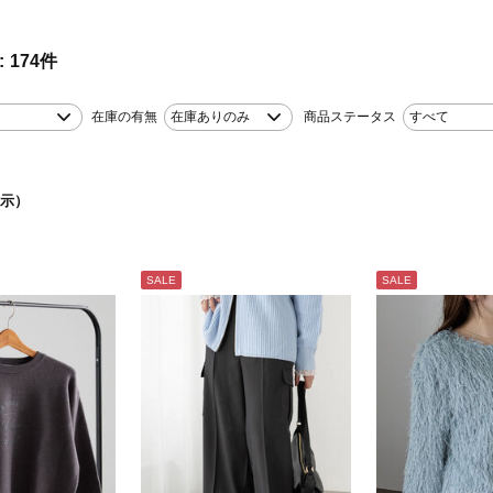
174
件
在庫の有無
在庫ありのみ
商品ステータス
すべて
示）
SALE
SALE