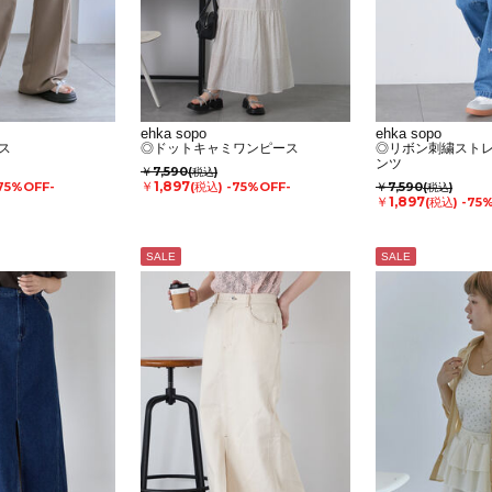
ehka sopo
ehka sopo
ス
◎ドットキャミワンピース
◎リボン刺繍スト
ンツ
￥7,590
(税込)
￥1,897
75%OFF-
(税込)
-75%OFF-
￥7,590
(税込)
￥1,897
(税込)
-75
SALE
SALE