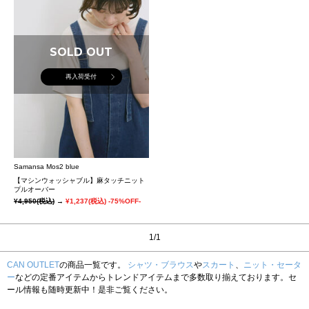
SOLD OUT
再入荷受付
Samansa Mos2 blue
【マシンウォッシャブル】麻タッチニット
プルオーバー
¥4,950
(税込)
→
¥1,237
(税込)
-75%OFF-
1/1
CAN OUTLET
の商品一覧です。
シャツ・ブラウス
や
スカート
、
ニット・セータ
ー
などの定番アイテムからトレンドアイテムまで多数取り揃えております。セ
ール情報も随時更新中！是非ご覧ください。