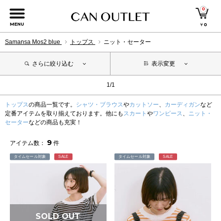
0
MENU
￥
0
Samansa Mos2 blue
トップス
ニット・セーター
さらに絞り込む
表示変更
1/1
トップス
の商品一覧です。
シャツ・ブラウス
や
カットソー
、
カーディガン
など
定番アイテムを取り揃えております。他にも
スカート
や
ワンピース
、
ニット・
セーター
などの商品も充実！
9
アイテム数：
件
タイムセール対象
SALE
タイムセール対象
SALE
SOLD OUT