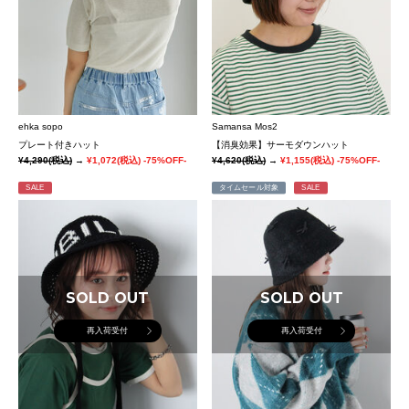
ehka sopo
Samansa Mos2
プレート付きハット
【消臭効果】サーモダウンハット
¥4,290
(税込)
→
¥1,072
(税込)
-75%OFF-
¥4,620
(税込)
→
¥1,155
(税込)
-75%OFF-
SALE
タイムセール対象
SALE
SOLD OUT
SOLD OUT
再入荷受付
再入荷受付