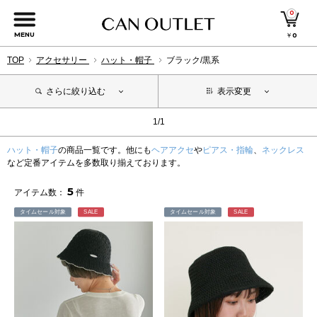
0
MENU
￥
0
TOP
アクセサリー
ハット・帽子
ブラック/黒系
さらに絞り込む
表示変更
1/1
ハット・帽子
の商品一覧です。他にも
ヘアアクセ
や
ピアス・指輪
、
ネックレス
など定番アイテムを多数取り揃えております。
5
アイテム数：
件
タイムセール対象
SALE
タイムセール対象
SALE