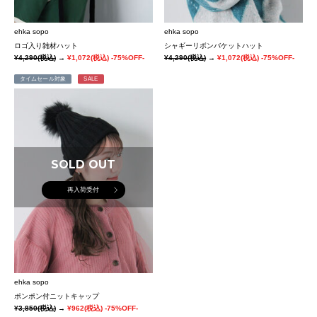
ehka sopo
ehka sopo
ロゴ入り雑材ハット
シャギーリボンバケットハット
¥4,290
(税込)
→
¥1,072
(税込)
-75%OFF-
¥4,290
(税込)
→
¥1,072
(税込)
-75%OFF-
タイムセール対象
SALE
SOLD OUT
再入荷受付
ehka sopo
ポンポン付ニットキャップ
¥3,850
(税込)
→
¥962
(税込)
-75%OFF-