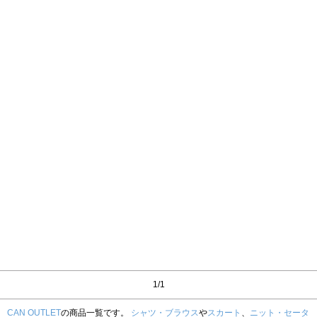
1/1
CAN OUTLET
の商品一覧です。
シャツ・ブラウス
や
スカート
、
ニット・セータ