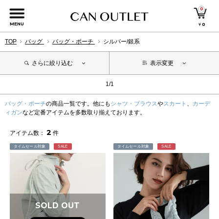
0
MENU
￥
0
TOP
バッグ
バッグ・ポーチ
シルバー/銀系
さらに絞り込む
表示変更
1/1
バッグ・ポーチ
の商品一覧です。他にも
シャツ・ブラウス
や
スカート
、
カーデ
ィガン
など定番アイテムを多数取り揃えております。
2
アイテム数：
件
タイムセール対象
SALE
タイムセール対象
SALE
SOLD OUT