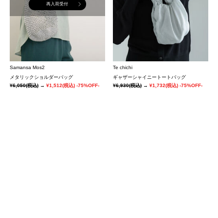
再入荷受付
Samansa Mos2
Te chichi
メタリックショルダーバッグ
ギャザーシャイニートートバッグ
¥6,050
(税込)
→
¥1,512
(税込)
-75%OFF-
¥6,930
(税込)
→
¥1,732
(税込)
-75%OFF-