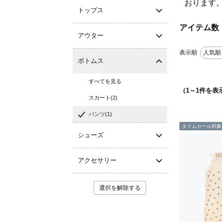
おります
トップス
アイテム数
アウター
表示順
人気順
ボトムス
すべてを見る
（
1
～
1
件を表
スカート(2)
パンツ(1)
タイムセール対象
シューズ
アクセサリー
選択を解除する