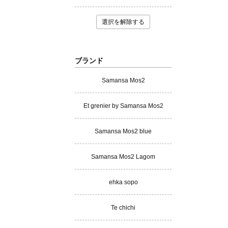
選択を解除する
ブランド
Samansa Mos2
Et grenier by Samansa Mos2
Samansa Mos2 blue
Samansa Mos2 Lagom
ehka sopo
Te chichi