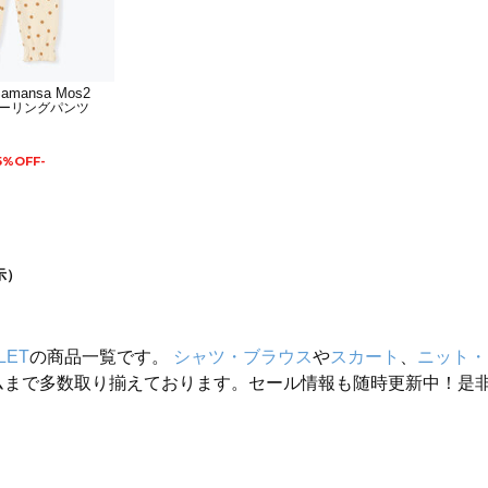
 Samansa Mos2
ーリングパンツ
5%OFF-
示）
LET
の商品一覧です。
シャツ・ブラウス
や
スカート
、
ニット・
ムまで多数取り揃えております。セール情報も随時更新中！是