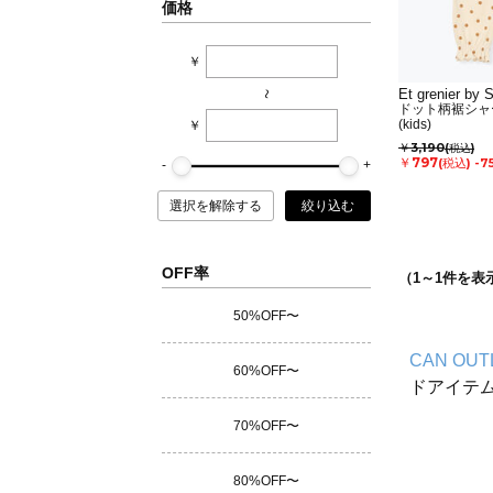
価格
￥
Et grenier by
~
ドット柄裾シャ
(kids)
￥
￥3,190
(税込)
￥797
(税込)
-7
選択を解除する
絞り込む
OFF率
（
1
～
1
件を表
50%OFF〜
CAN OUT
60%OFF〜
ドアイテ
70%OFF〜
80%OFF〜