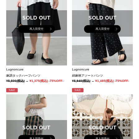
SOLD OUT
SOLD OUT
再入荷受付
再入荷受付
Lugnoncure
Lugnoncure
麻調タックハーフパンツ
綿麻柄アソートパンツ
¥5,500
(税込)
→
¥1,375
(税込)
-75%OFF-
¥5,940
(税込)
→
¥1,485
(税込)
-75%OFF-
SALE
SALE
SOLD OUT
SOLD OUT
再入荷受付
再入荷受付