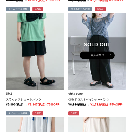
¥6,490
(税込)
→
¥1,622
(税込)
-75%OFF-
¥5,940
(税込)
→
¥1,485
(税込)
-75%OFF-
タイムセール対象
SALE
タイムセール対象
SALE
SOLD OUT
再入荷受付
SM2
ehka sopo
スラックスショートパンツ
◎裾ドロストペインターパンツ
¥5,390
(税込)
→
¥1,347
(税込)
-75%OFF-
¥6,930
(税込)
→
¥1,732
(税込)
-75%OFF-
タイムセール対象
SALE
SALE