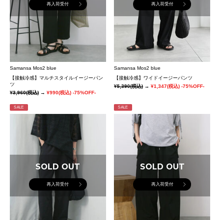
再入荷受付
再入荷受付
Samansa Mos2 blue
Samansa Mos2 blue
【接触冷感】マルチスタイルイージーパン
【接触冷感】ワイドイージーパンツ
ツ
¥5,390
(税込)
→
¥1,347
(税込)
-75%OFF-
¥3,960
(税込)
→
¥990
(税込)
-75%OFF-
SALE
SALE
SOLD OUT
SOLD OUT
再入荷受付
再入荷受付