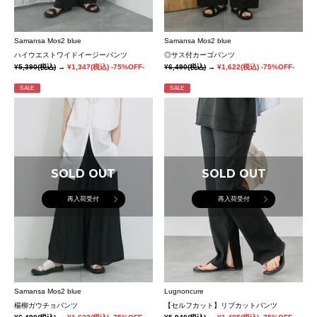
Samansa Mos2 blue
Samansa Mos2 blue
ハイウエストワイドイージーパンツ
◎サス付カーゴパンツ
¥5,390
(税込)
→
¥1,347
(税込)
-75%OFF-
¥6,490
(税込)
→
¥1,622
(税込)
-75%OFF-
SALE
SALE
SOLD OUT
SOLD OUT
再入荷受付
再入荷受付
Samansa Mos2 blue
Lugnoncure
楊柳ガウチョパンツ
【セルフカット】リブカットパンツ