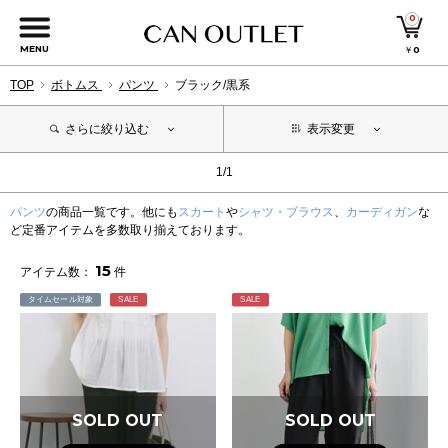
0
MENU
￥
0
TOP
ボトムス
パンツ
ブラック/黒系
さらに絞り込む
表示変更
1/1
パンツ
の商品一覧です。他にも
スカート
や
シャツ・ブラウス
、
カーディガン
な
ど定番アイテムを多数取り揃えております。
15
アイテム数：
件
タイムセール対象
SALE
SALE
SOLD OUT
SOLD OUT