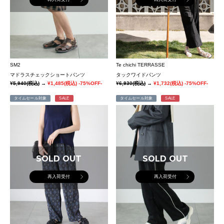
SM2
Te chichi TERRASSE
マドラスチェックショートパンツ
タックワイドパンツ
¥5,940
(税込)
→
¥1,485
(税込)
-75%OFF-
¥6,930
(税込)
→
¥1,732
(税込)
-75%OFF-
タイムセール対象
SALE
タイムセール対象
SALE
SOLD OUT
SOLD OUT
再入荷受付
再入荷受付