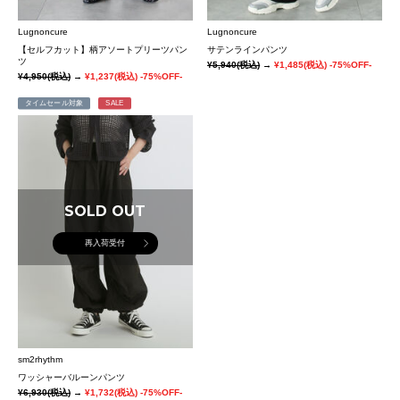
Lugnoncure
Lugnoncure
【セルフカット】柄アソートプリーツパン
サテンラインパンツ
ツ
¥5,940
(税込)
→
¥1,485
(税込)
-75%OFF-
¥4,950
(税込)
→
¥1,237
(税込)
-75%OFF-
タイムセール対象
SALE
SOLD OUT
再入荷受付
sm2rhythm
ワッシャーバルーンパンツ
¥6,930
(税込)
→
¥1,732
(税込)
-75%OFF-