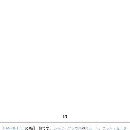
1/1
CAN OUTLET
の商品一覧です。
シャツ・ブラウス
や
スカート
、
ニット・セータ