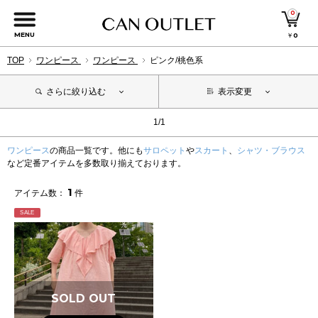
0
MENU
￥
0
TOP
ワンピース
ワンピース
ピンク/桃色系
さらに絞り込む
表示変更
1/1
ワンピース
の商品一覧です。他にも
サロペット
や
スカート
、
シャツ・ブラウス
など定番アイテムを多数取り揃えております。
1
アイテム数：
件
SALE
SOLD OUT