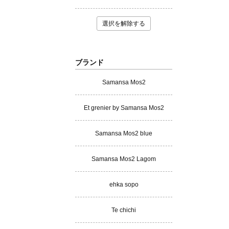
選択を解除する
ブランド
Samansa Mos2
Et grenier by Samansa Mos2
Samansa Mos2 blue
Samansa Mos2 Lagom
ehka sopo
Te chichi