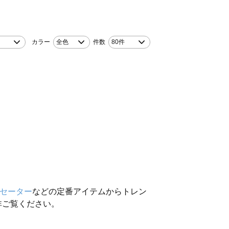
カラー
全色
件数
80件
セーター
などの定番アイテムからトレン
非ご覧ください。