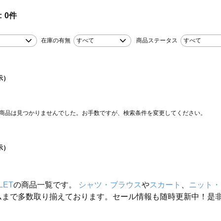
0
件
在庫の有無
すべて
商品ステータス
すべて
示）
商品は見つかりませんでした。お手数ですが、検索条件を変更してください。
示）
LET
の商品一覧です。
シャツ・ブラウス
や
スカート
、
ニット・
ムまで多数取り揃えております。セール情報も随時更新中！是