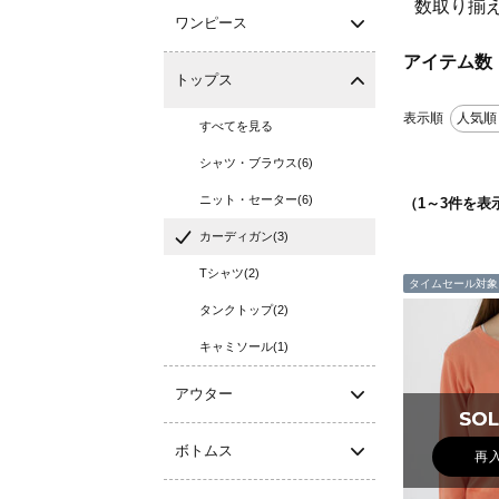
数取り揃
ワンピース
アイテム数
トップス
表示順
人気順
すべてを見る
シャツ・ブラウス(6)
ニット・セーター(6)
（
1
～
3
件を表
カーディガン(3)
Tシャツ(2)
タイムセール対象
タンクトップ(2)
キャミソール(1)
アウター
SOL
SOL
ボトムス
再