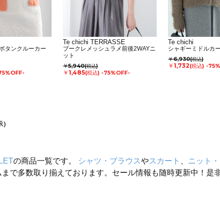
Te chichi TERRASSE
Te chichi
ボタンクルーカー
ブークレメッシュラメ前後2WAYニ
シャギーミドルカ
ット
￥6,930
(税込)
￥1,732
￥5,940
(税込)
-75
(税込)
￥1,485
75%OFF-
(税込)
-75%OFF-
示）
LET
の商品一覧です。
シャツ・ブラウス
や
スカート
、
ニット・
ムまで多数取り揃えております。セール情報も随時更新中！是