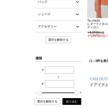
バッグ
シューズ
Te chichi
レタードメタル
アクセサリー
ディガン
￥5,390
(税込)
￥1,347
(税込)
-
選択を解除する
価格
（
1
～
3
件を表
￥
~
CAN OUT
￥
ドアイテ
選択を解除する
絞り込む