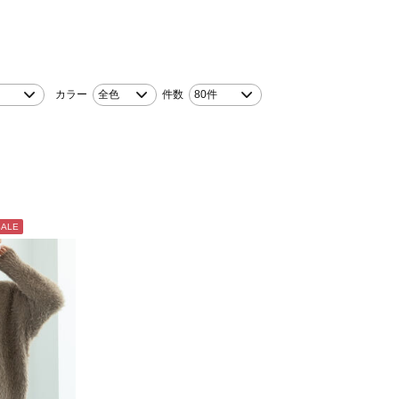
カラー
全色
件数
80件
SALE