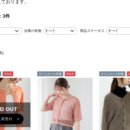
えております。
3
件
在庫の有無
すべて
商品ステータス
すべて
示）
SALE
タイムセール対象
SALE
タイムセール対象
D OUT
D OUT
入荷受付