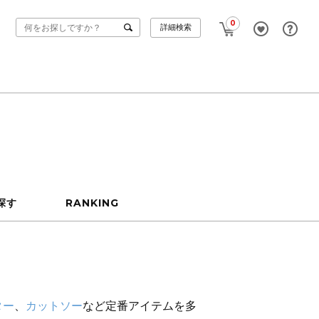
0
詳細検索
探す
RANKING
ター
、
カットソー
など定番アイテムを多