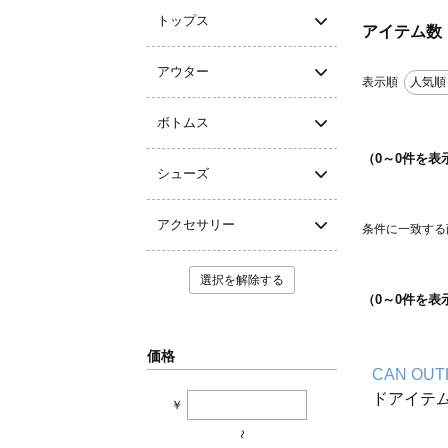
トップス
アイテム数
アウター
表示順
人気順
ボトムス
（
0
～
0
件を表
シューズ
アクセサリー
条件に一致する
選択を解除する
（
0
～
0
件を表
価格
CAN OUT
ドアイテ
￥
~