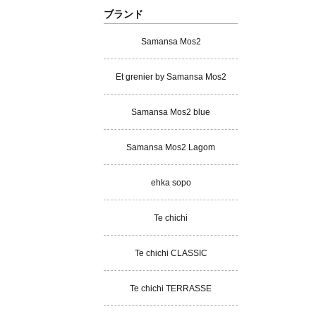
ブランド
Samansa Mos2
Et grenier by Samansa Mos2
Samansa Mos2 blue
Samansa Mos2 Lagom
ehka sopo
Te chichi
Te chichi CLASSIC
Te chichi TERRASSE