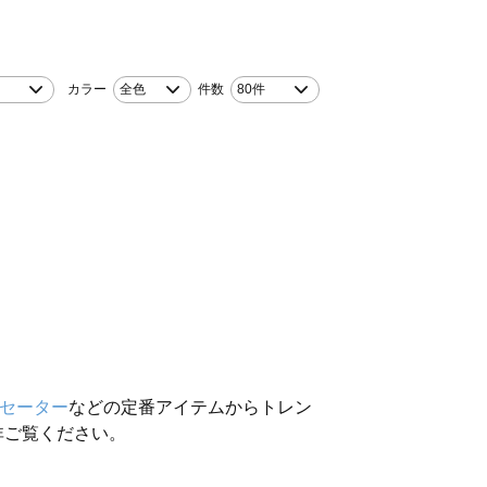
カラー
全色
件数
80件
セーター
などの定番アイテムからトレン
非ご覧ください。