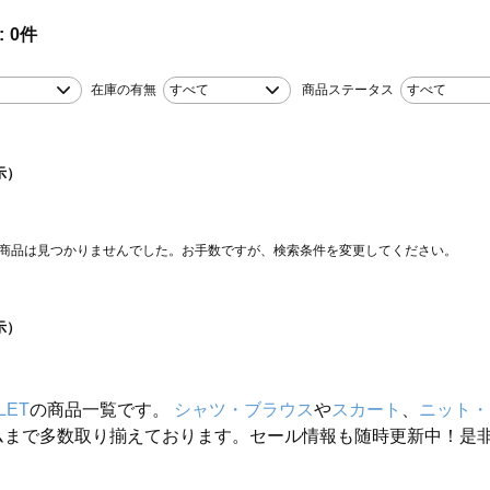
0
件
在庫の有無
すべて
商品ステータス
すべて
示）
商品は見つかりませんでした。お手数ですが、検索条件を変更してください。
示）
LET
の商品一覧です。
シャツ・ブラウス
や
スカート
、
ニット・
ムまで多数取り揃えております。セール情報も随時更新中！是