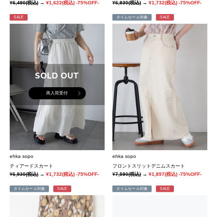
¥6,490
(税込)
→
¥1,622
(税込)
-75%OFF-
¥6,930
(税込)
→
¥1,732
(税込)
-75%OFF-
SALE
タイムセール対象
SALE
SOLD OUT
再入荷受付
ehka sopo
ehka sopo
ティアードスカート
フロントスリットデニムスカート
¥6,930
(税込)
→
¥1,732
(税込)
-75%OFF-
¥7,590
(税込)
→
¥1,897
(税込)
-75%OFF-
タイムセール対象
SALE
タイムセール対象
SALE