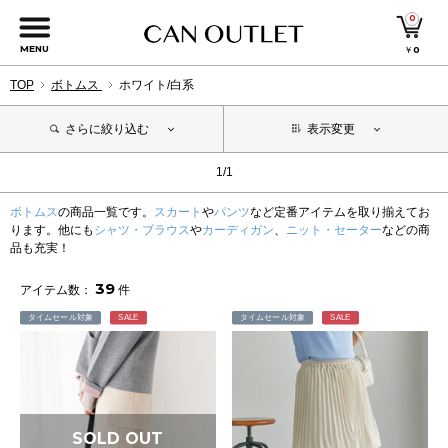
0
MENU
￥
0
TOP
ボトムス
ホワイト/白系
さらに絞り込む
表示変更
1/1
ボトムス
の商品一覧です。
スカート
や
パンツ
など定番アイテムを取り揃えてお
ります。他にも
シャツ・ブラウス
や
カーディガン
、
ニット・セーター
などの商
品も充実！
39
アイテム数：
件
タイムセール対象
SALE
タイムセール対象
SALE
SOLD OUT