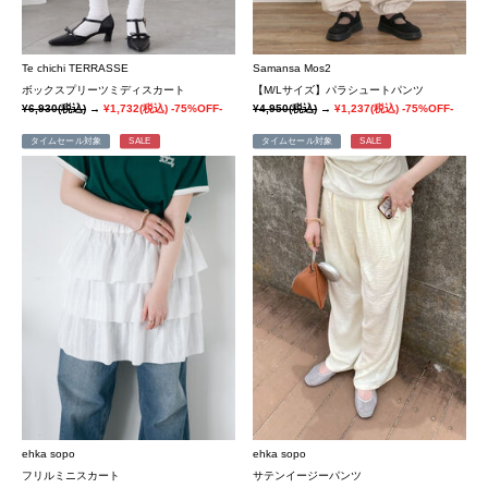
Te chichi TERRASSE
Samansa Mos2
ボックスプリーツミディスカート
【M/Lサイズ】パラシュートパンツ
¥6,930
(税込)
→
¥1,732
(税込)
-75%OFF-
¥4,950
(税込)
→
¥1,237
(税込)
-75%OFF-
タイムセール対象
SALE
タイムセール対象
SALE
ehka sopo
ehka sopo
フリルミニスカート
サテンイージーパンツ