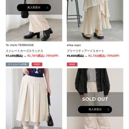
再入荷受付
Te chichi TERRASSE
ehka sopo
ストレートカーゴスラックス
プリーツティアードスカート
¥7,150
(税込)
→
¥1,787
(税込)
-75%OFF-
¥6,930
(税込)
→
¥1,732
(税込)
-75%OFF-
タイムセール対象
SALE
SALE
SOLD OUT
再入荷受付