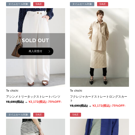
タイムセール対象
SALE
タイムセール対象
SALE
SOLD OUT
再入荷受付
Te chichi
Te chichi
アシンメトリータックストレートパンツ
フクレジャカードストレートロングスカー
ト
¥8,690
(税込)
→
¥2,172
(税込)
-75%OFF-
¥8,690
(税込)
→
¥2,172
(税込)
-75%OFF-
タイムセール対象
SALE
SALE