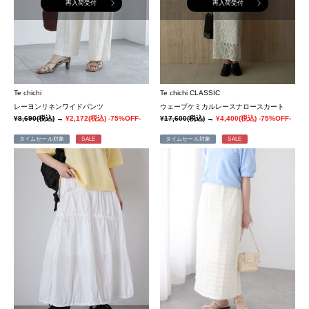
再入荷受付
再入荷受付
Te chichi
Te chichi CLASSIC
レーヨンリネンワイドパンツ
ウェーブケミカルレースナロースカート
¥8,690
(税込)
→
¥2,172
(税込)
-75%OFF-
¥17,600
(税込)
→
¥4,400
(税込)
-75%OFF-
タイムセール対象
SALE
タイムセール対象
SALE