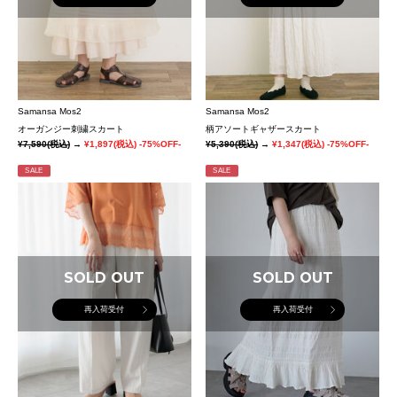
Samansa Mos2
Samansa Mos2
オーガンジー刺繍スカート
柄アソートギャザースカート
¥7,590
(税込)
→
¥1,897
(税込)
-75%OFF-
¥5,390
(税込)
→
¥1,347
(税込)
-75%OFF-
SALE
SALE
SOLD OUT
SOLD OUT
再入荷受付
再入荷受付