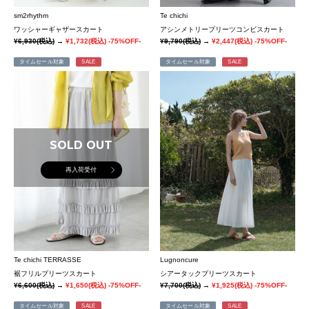
sm2rhythm
Te chichi
ワッシャーギャザースカート
アシンメトリープリーツコンビスカート
¥6,930
(税込)
→
¥1,732
(税込)
-75%OFF-
¥9,790
(税込)
→
¥2,447
(税込)
-75%OFF-
タイムセール対象
SALE
タイムセール対象
SALE
SOLD OUT
再入荷受付
Te chichi TERRASSE
Lugnoncure
裾フリルプリーツスカート
シアータックプリーツスカート
¥6,600
(税込)
→
¥1,650
(税込)
-75%OFF-
¥7,700
(税込)
→
¥1,925
(税込)
-75%OFF-
タイムセール対象
SALE
タイムセール対象
SALE