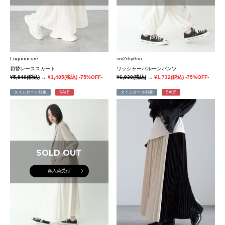
Lugnoncure
sm2rhythm
切替レーススカート
ワッシャーバルーンパンツ
¥5,940
(税込)
→
¥1,485
(税込)
-75%OFF-
¥6,930
(税込)
→
¥1,732
(税込)
-75%OFF-
タイムセール対象
SALE
タイムセール対象
SALE
SOLD OUT
再入荷受付