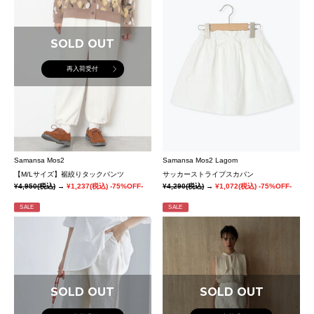
SOLD OUT
再入荷受付
Samansa Mos2
Samansa Mos2 Lagom
【M/Lサイズ】裾絞りタックパンツ
サッカーストライプスカパン
¥4,950
(税込)
→
¥1,237
(税込)
-75%OFF-
¥4,290
(税込)
→
¥1,072
(税込)
-75%OFF-
SALE
SALE
SOLD OUT
SOLD OUT