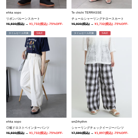
ehka sopo
Te chichi TERRASSE
リボンバルーンスカート
チュールシャーリングナロースカート
¥6,930
(税込)
→
¥1,732
(税込)
-75%OFF-
¥6,930
(税込)
→
¥1,732
(税込)
-75%OFF-
タイムセール対象
SALE
タイムセール対象
SALE
ehka sopo
sm2rhythm
◎裾ドロストペインターパンツ
シャーリングチェックイージーパンツ
¥6,930
(税込)
→
¥1,732
(税込)
-75%OFF-
¥7,590
(税込)
→
¥1,897
(税込)
-75%OFF-