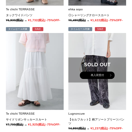
Te chichi TERRASSE
ehka sopo
タックワイドパンツ
◎シャーリングナロースカート
¥6,930
(税込)
→
¥1,732
(税込)
-75%OFF-
¥6,490
(税込)
→
¥1,622
(税込)
-75%OFF-
タイムセール対象
SALE
タイムセール対象
SALE
SOLD OUT
再入荷受付
Te chichi TERRASSE
Lugnoncure
サイドリボンサッカースカート
【セルフカット】柄アソートプリーツパン
ツ
¥7,700
(税込)
→
¥1,925
(税込)
-75%OFF-
¥4,950
(税込)
→
¥1,237
(税込)
-75%OFF-