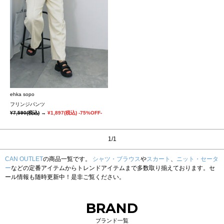
ehka sopo
フリンジパンツ
¥7,590
(税込)
→
¥1,897
(税込)
-75%OFF-
1/1
CAN OUTLET
の商品一覧です。
シャツ・ブラウス
や
スカート
、
ニット・セータ
ー
などの定番アイテムからトレンドアイテムまで多数取り揃えております。セ
ール情報も随時更新中！是非ご覧ください。
BRAND
ブランド一覧