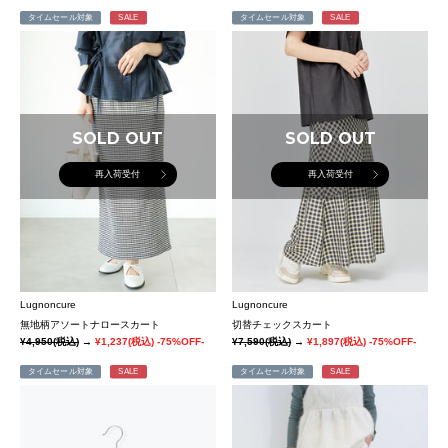
タイムセール対象
SALE
タイムセール対象
SALE
SOLD OUT
SOLD OUT
再入荷受付
再入荷受付
Lugnoncure
Lugnoncure
無地柄アソートナロースカート
切替チェックスカート
¥4,950
(税込)
→
¥1,237
(税込)
-75%OFF-
¥7,590
(税込)
→
¥1,897
(税込)
-75%OFF-
タイムセール対象
SALE
タイムセール対象
SALE