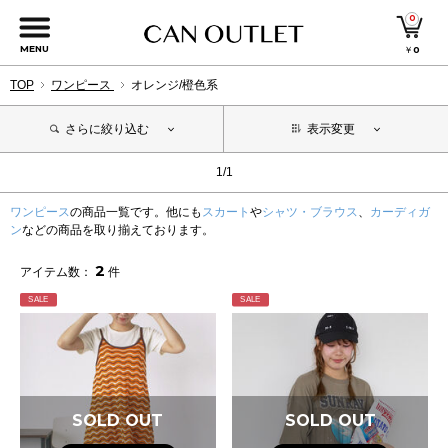
0
MENU
￥
0
TOP
ワンピース
オレンジ/橙色系
さらに絞り込む
表示変更
1/1
ワンピース
の商品一覧です。他にも
スカート
や
シャツ・ブラウス
、
カーディガ
ン
などの商品を取り揃えております。
2
アイテム数：
件
SALE
SALE
SOLD OUT
SOLD OUT