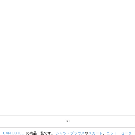
1/1
CAN OUTLET
の商品一覧です。
シャツ・ブラウス
や
スカート
、
ニット・セータ