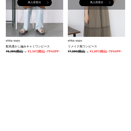
再入荷受付
再入荷受付
ehka sopo
ehka sopo
配色透かし編みキャミワンピース
リメイク風ワンピース
¥5,390
(税込)
→
¥1,347
(税込)
-75%OFF-
¥7,590
(税込)
→
¥1,897
(税込)
-75%OFF-