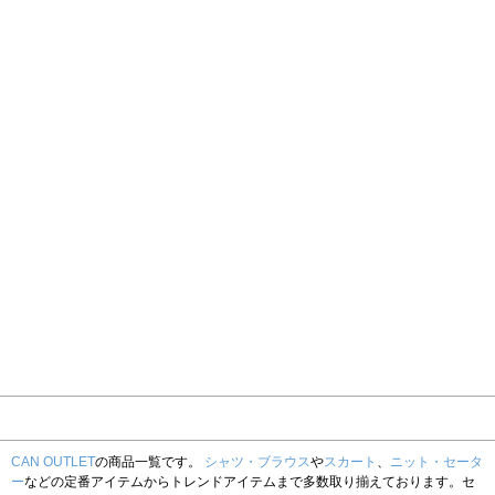
CAN OUTLET
の商品一覧です。
シャツ・ブラウス
や
スカート
、
ニット・セータ
ー
などの定番アイテムからトレンドアイテムまで多数取り揃えております。セ