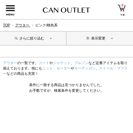
0
MENU
￥
0
TOP
アウター
ピンク/桃色系
さらに絞り込む
表示変更
アウター
の一覧です。
コート
や
ジャケット
、
ブルゾン
など定番アイテムを取り
揃えております。他にも
ニット・セーター
や
カーディガン
、
ストール・マフラ
ー
などの商品も充実！
条件に一致する商品は見つかりませんでした。
お手数ですが、検索条件を変更してください。