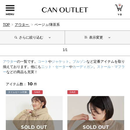
0
MENU
￥
0
TOP
アウター
ベージュ/薄茶系
さらに絞り込む
表示変更
1/1
アウター
の一覧です。
コート
や
ジャケット
、
ブルゾン
など定番アイテムを取り
揃えております。他にも
ニット・セーター
や
カーディガン
、
ストール・マフラ
ー
などの商品も充実！
10
アイテム数：
件
タイムセール対象
SALE
SALE
SOLD OUT
SOLD OUT