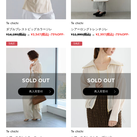
Te chichi
Te chichi
ダブルブレストビッグカラージレ
シアーロングトレンチジレ
¥14,190
(税込)
→
¥3,547
(税込)
-75%OFF-
¥11,990
(税込)
→
¥2,997
(税込)
-75%OFF-
SALE
SALE
SOLD OUT
SOLD OUT
再入荷受付
再入荷受付
Te chichi
Te chichi