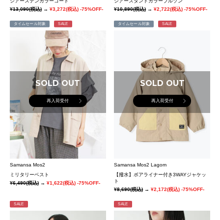
シアーステンカラーコート
シアースタンドカラーブルゾン
¥13,090
(税込)
→
¥3,272
(税込)
-75%OFF-
¥10,890
(税込)
→
¥2,722
(税込)
-75%OFF-
タイムセール対象
SALE
タイムセール対象
SALE
SOLD OUT
SOLD OUT
再入荷受付
再入荷受付
Samansa Mos2
Samansa Mos2 Lagom
ミリタリーベスト
【撥水】ボアライナー付き3WAYジャケッ
ト
¥6,490
(税込)
→
¥1,622
(税込)
-75%OFF-
¥8,690
(税込)
→
¥2,172
(税込)
-75%OFF-
SALE
SALE