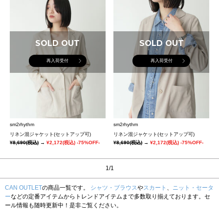
SOLD OUT
SOLD OUT
再入荷受付
再入荷受付
sm2rhythm
sm2rhythm
リネン混ジャケット(セットアップ可)
リネン混ジャケット(セットアップ可)
¥8,690
(税込)
→
¥2,172
(税込)
-75%OFF-
¥8,690
(税込)
→
¥2,172
(税込)
-75%OFF-
1/1
CAN OUTLET
の商品一覧です。
シャツ・ブラウス
や
スカート
、
ニット・セータ
ー
などの定番アイテムからトレンドアイテムまで多数取り揃えております。セ
ール情報も随時更新中！是非ご覧ください。