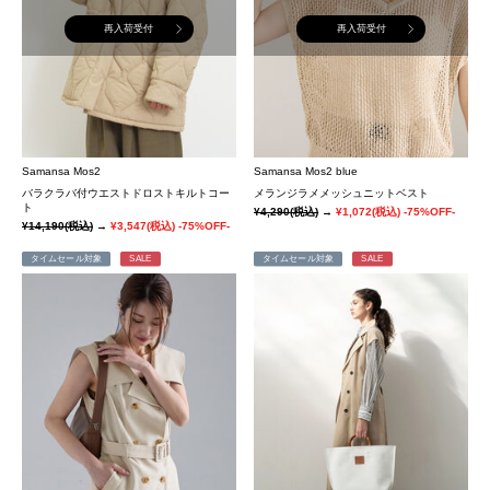
再入荷受付
再入荷受付
Samansa Mos2
Samansa Mos2 blue
バラクラバ付ウエストドロストキルトコー
メランジラメメッシュニットベスト
ト
¥4,290
(税込)
→
¥1,072
(税込)
-75%OFF-
¥14,190
(税込)
→
¥3,547
(税込)
-75%OFF-
タイムセール対象
SALE
タイムセール対象
SALE