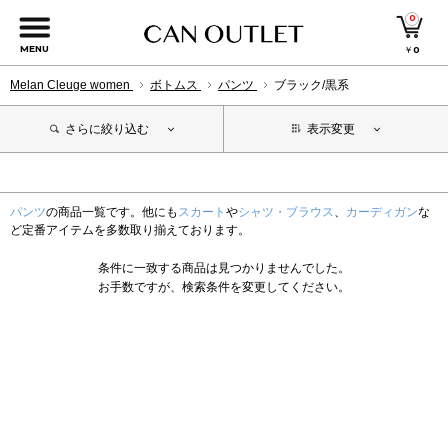
0
MENU
￥
0
Melan Cleuge women
ボトムス
パンツ
ブラック/黒系
さらに絞り込む
表示変更
パンツ
の商品一覧です。他にも
スカート
や
シャツ・ブラウス
、
カーディガン
な
ど定番アイテムを多数取り揃えております。
条件に一致する商品は見つかりませんでした。
お手数ですが、検索条件を変更してください。