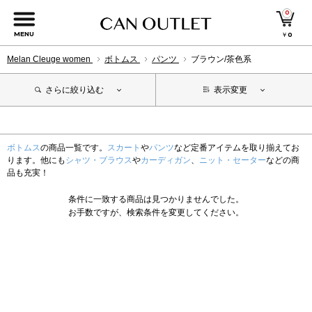
0
MENU
￥
0
Melan Cleuge women
ボトムス
パンツ
ブラウン/茶色系
さらに絞り込む
表示変更
ボトムス
の商品一覧です。
スカート
や
パンツ
など定番アイテムを取り揃えてお
ります。他にも
シャツ・ブラウス
や
カーディガン
、
ニット・セーター
などの商
品も充実！
条件に一致する商品は見つかりませんでした。
お手数ですが、検索条件を変更してください。