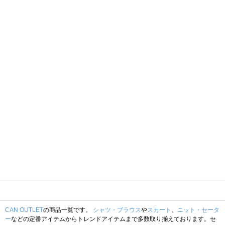
CAN OUTLET
の商品一覧です。
シャツ・ブラウス
や
スカート
、
ニット・セータ
ー
などの定番アイテムからトレンドアイテムまで多数取り揃えております。セ