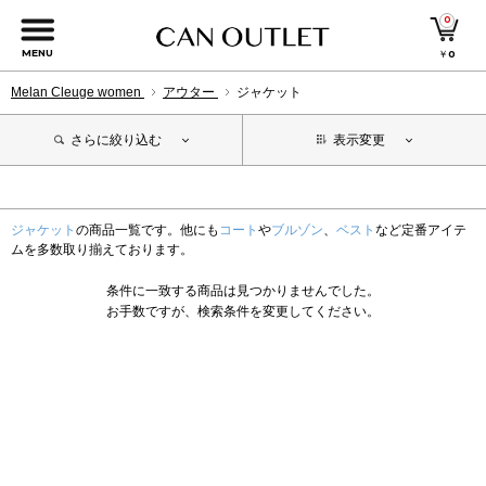
0
MENU
￥
0
Melan Cleuge women
アウター
ジャケット
さらに絞り込む
表示変更
ジャケット
の商品一覧です。他にも
コート
や
ブルゾン
、
ベスト
など定番アイテ
ムを多数取り揃えております。
条件に一致する商品は見つかりませんでした。
お手数ですが、検索条件を変更してください。