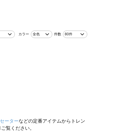
カラー
全色
件数
80件
セーター
などの定番アイテムからトレン
非ご覧ください。