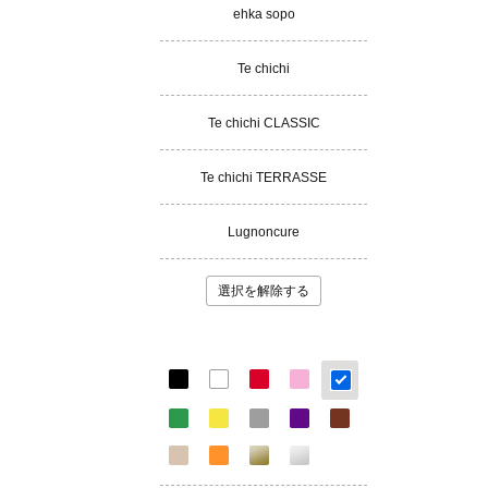
ehka sopo
Te chichi
Te chichi CLASSIC
Te chichi TERRASSE
Lugnoncure
選択を解除する