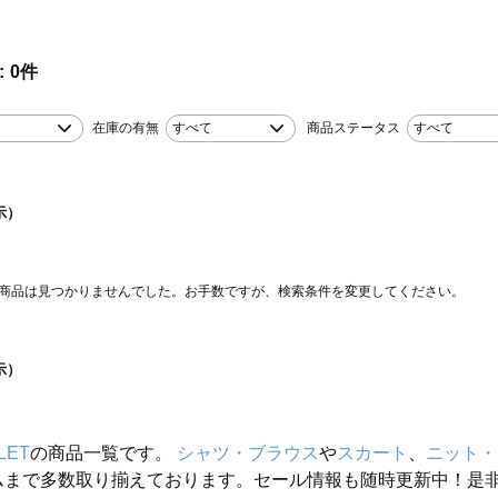
0
件
在庫の有無
すべて
商品ステータス
すべて
示）
商品は見つかりませんでした。お手数ですが、検索条件を変更してください。
示）
LET
の商品一覧です。
シャツ・ブラウス
や
スカート
、
ニット・
ムまで多数取り揃えております。セール情報も随時更新中！是