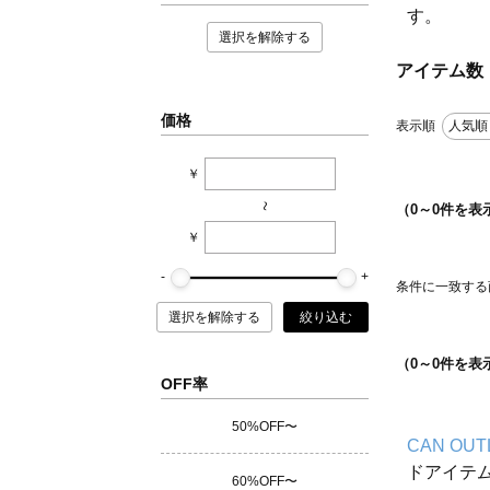
す。
選択を解除する
アイテム数
価格
表示順
人気順
￥
~
（
0
～
0
件を表
￥
条件に一致する
選択を解除する
絞り込む
（
0
～
0
件を表
OFF率
50%OFF〜
CAN OUT
ドアイテ
60%OFF〜