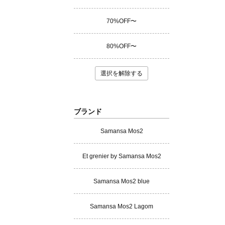
70%OFF〜
80%OFF〜
選択を解除する
ブランド
Samansa Mos2
Et grenier by Samansa Mos2
Samansa Mos2 blue
Samansa Mos2 Lagom