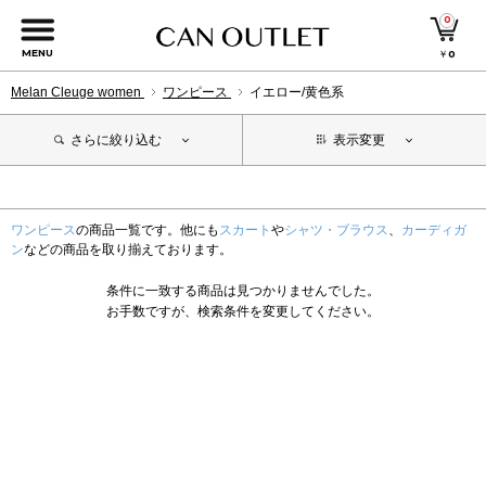
0
MENU
￥
0
Melan Cleuge women
ワンピース
イエロー/黄色系
さらに絞り込む
表示変更
ワンピース
の商品一覧です。他にも
スカート
や
シャツ・ブラウス
、
カーディガ
ン
などの商品を取り揃えております。
条件に一致する商品は見つかりませんでした。
お手数ですが、検索条件を変更してください。