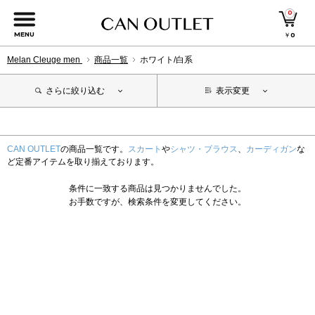
0
MENU
￥
0
Melan Cleuge men
商品一覧
ホワイト/白系
さらに絞り込む
表示変更
CAN OUTLET
の商品一覧です。
スカート
や
シャツ・ブラウス
、
カーディガン
な
ど定番アイテムを取り揃えております。
条件に一致する商品は見つかりませんでした。
お手数ですが、検索条件を変更してください。