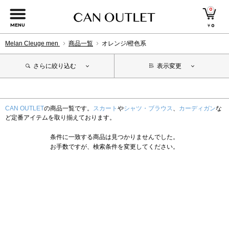
0
MENU
￥
0
Melan Cleuge men
商品一覧
オレンジ/橙色系
さらに絞り込む
表示変更
CAN OUTLET
の商品一覧です。
スカート
や
シャツ・ブラウス
、
カーディガン
な
ど定番アイテムを取り揃えております。
条件に一致する商品は見つかりませんでした。
お手数ですが、検索条件を変更してください。