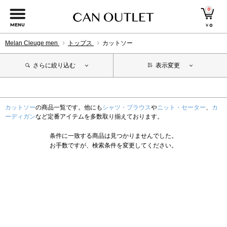
0
MENU
￥
0
Melan Cleuge men
トップス
カットソー
さらに絞り込む
表示変更
カットソー
の商品一覧です。他にも
シャツ・ブラウス
や
ニット・セーター
、
カ
ーディガン
など定番アイテムを多数取り揃えております。
条件に一致する商品は見つかりませんでした。
お手数ですが、検索条件を変更してください。