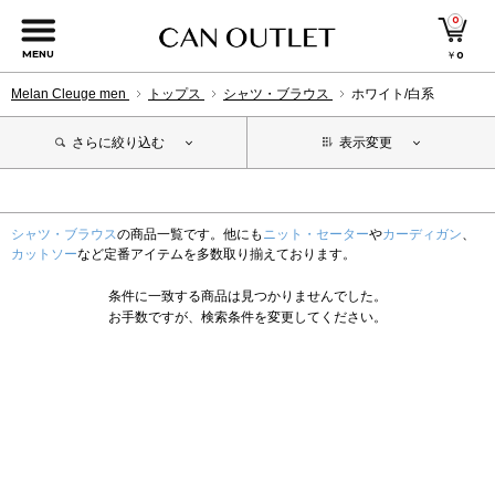
0
MENU
￥
0
Melan Cleuge men
トップス
シャツ・ブラウス
ホワイト/白系
さらに絞り込む
表示変更
シャツ・ブラウス
の商品一覧です。他にも
ニット・セーター
や
カーディガン
、
カットソー
など定番アイテムを多数取り揃えております。
条件に一致する商品は見つかりませんでした。
お手数ですが、検索条件を変更してください。