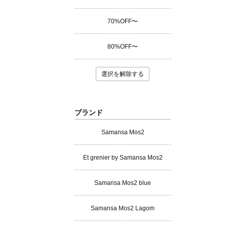
70%OFF〜
80%OFF〜
選択を解除する
ブランド
Samansa Mos2
Et grenier by Samansa Mos2
Samansa Mos2 blue
Samansa Mos2 Lagom