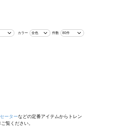
！
カラー
全色
件数
80件
セーター
などの定番アイテムからトレン
非ご覧ください。