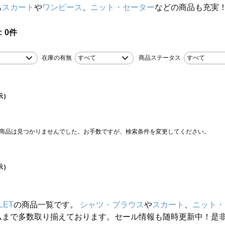
も
スカート
や
ワンピース
、
ニット・セーター
などの商品も充実
0
件
在庫の有無
すべて
商品ステータス
すべて
示）
商品は見つかりませんでした。お手数ですが、検索条件を変更してください。
示）
LET
の商品一覧です。
シャツ・ブラウス
や
スカート
、
ニット・
ムまで多数取り揃えております。セール情報も随時更新中！是