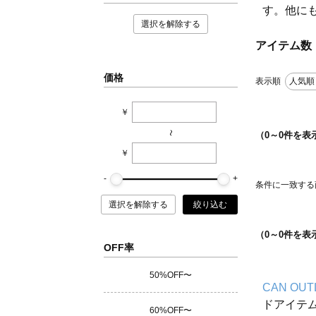
す。他に
選択を解除する
アイテム数
価格
表示順
人気順
￥
~
（
0
～
0
件を表
￥
条件に一致する
選択を解除する
絞り込む
（
0
～
0
件を表
OFF率
50%OFF〜
CAN OUT
ドアイテ
60%OFF〜