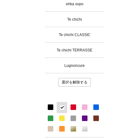
ehka sopo
Te chichi
Te chichi CLASSIC
Te chichi TERRASSE
Lugnoncure
選択を解除する