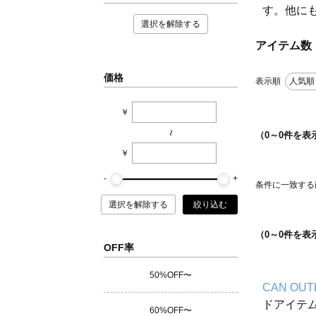
す。他に
選択を解除する
アイテム数
価格
表示順
人気順
￥
~
（
0
～
0
件を表
￥
条件に一致する
選択を解除する
絞り込む
（
0
～
0
件を表
OFF率
50%OFF〜
CAN OUT
ドアイテ
60%OFF〜