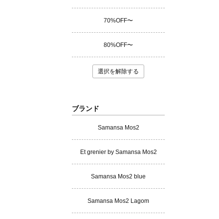
70%OFF〜
80%OFF〜
選択を解除する
ブランド
Samansa Mos2
Et grenier by Samansa Mos2
Samansa Mos2 blue
Samansa Mos2 Lagom