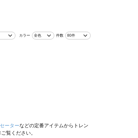
！
カラー
全色
件数
80件
セーター
などの定番アイテムからトレン
非ご覧ください。