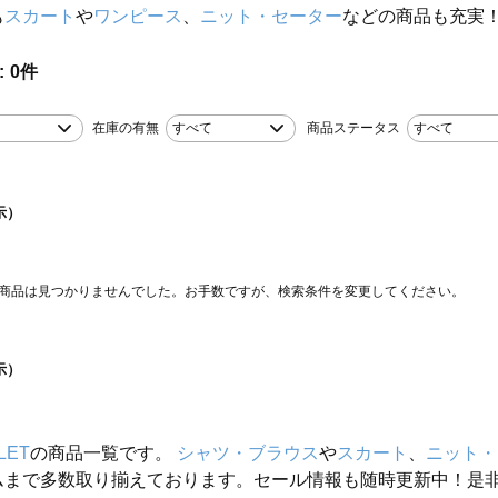
も
スカート
や
ワンピース
、
ニット・セーター
などの商品も充実
0
件
在庫の有無
すべて
商品ステータス
すべて
示）
商品は見つかりませんでした。お手数ですが、検索条件を変更してください。
示）
LET
の商品一覧です。
シャツ・ブラウス
や
スカート
、
ニット・
ムまで多数取り揃えております。セール情報も随時更新中！是