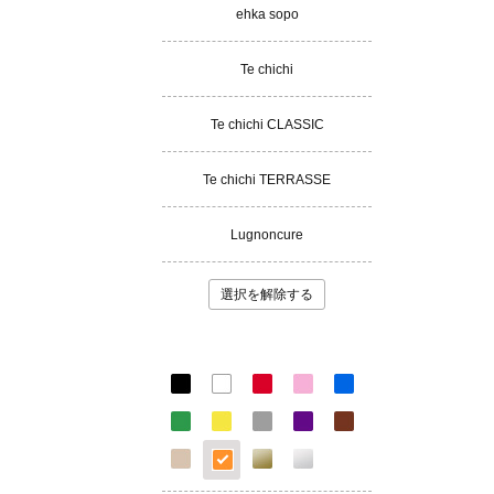
ehka sopo
Te chichi
Te chichi CLASSIC
Te chichi TERRASSE
Lugnoncure
選択を解除する