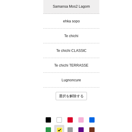
Samansa Mos2 Lagom
ehka sopo
Te chichi
Te chichi CLASSIC
Te chichi TERRASSE
Lugnoncure
選択を解除する