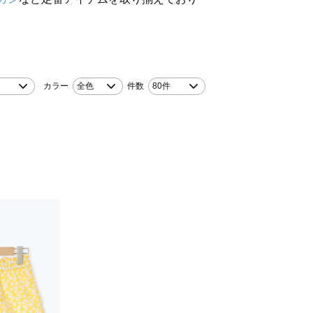
カラー
全色
件数
80件