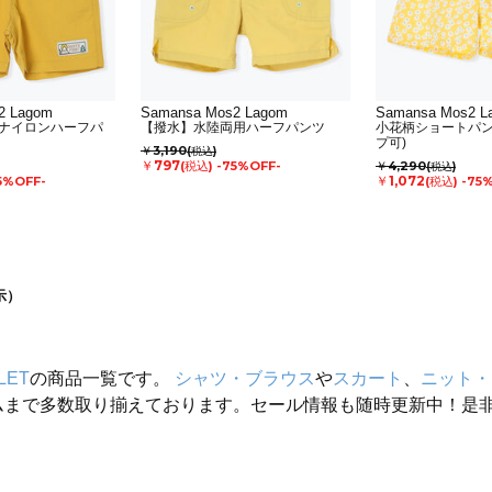
2 Lagom
Samansa Mos2 Lagom
Samansa Mos2 L
ナイロンハーフパ
【撥水】水陸両用ハーフパンツ
小花柄ショートパン
プ可)
￥3,190
(税込)
￥797
(税込)
-75%OFF-
￥4,290
(税込)
￥1,072
5%OFF-
(税込)
-75
示）
LET
の商品一覧です。
シャツ・ブラウス
や
スカート
、
ニット・
ムまで多数取り揃えております。セール情報も随時更新中！是