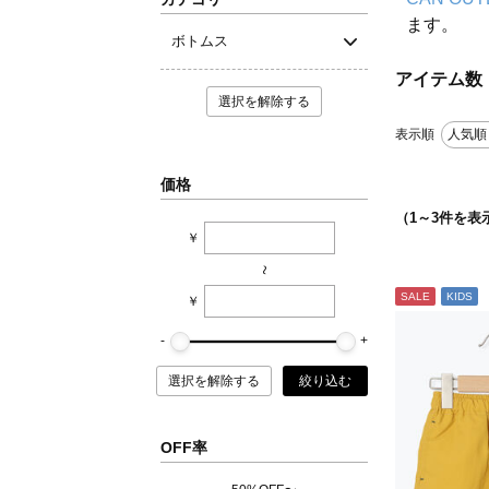
ます。
ボトムス
アイテム数
選択を解除する
表示順
人気順
価格
（
1
～
3
件を表
￥
~
SALE
KIDS
￥
選択を解除する
絞り込む
OFF率