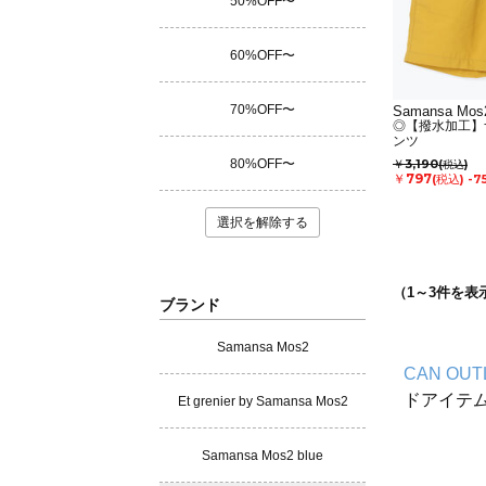
50%OFF〜
60%OFF〜
70%OFF〜
Samansa Mos
◎【撥水加工】
ンツ
80%OFF〜
￥3,190
(税込)
￥797
(税込)
-7
選択を解除する
（
1
～
3
件を表
ブランド
Samansa Mos2
CAN OUT
ドアイテ
Et grenier by Samansa Mos2
Samansa Mos2 blue