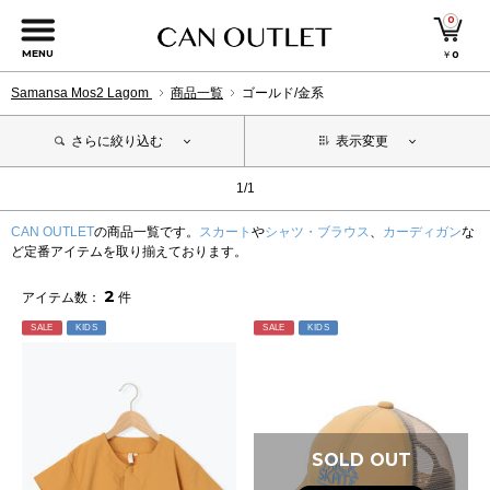
0
MENU
￥
0
Samansa Mos2 Lagom
商品一覧
ゴールド/金系
さらに絞り込む
表示変更
1/1
CAN OUTLET
の商品一覧です。
スカート
や
シャツ・ブラウス
、
カーディガン
な
ど定番アイテムを取り揃えております。
2
アイテム数：
件
SALE
KIDS
SALE
KIDS
SOLD OUT