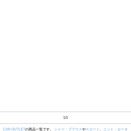
1/1
CAN OUTLET
の商品一覧です。
シャツ・ブラウス
や
スカート
、
ニット・セータ