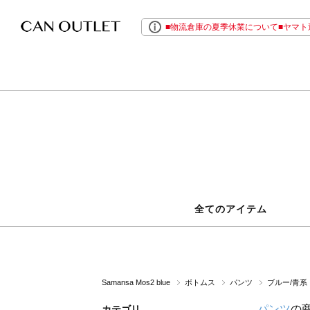
■物流倉庫の夏季休業について■ヤマト運
全てのアイテム
Samansa Mos2 blue
ボトムス
パンツ
ブルー/青系
パンツ
の
カテゴリ