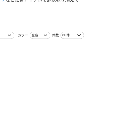
カラー
全色
件数
80件