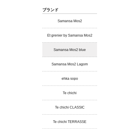
ブランド
Samansa Mos2
Et grenier by Samansa Mos2
Samansa Mos2 blue
Samansa Mos2 Lagom
ehka sopo
Te chichi
Te chichi CLASSIC
Te chichi TERRASSE