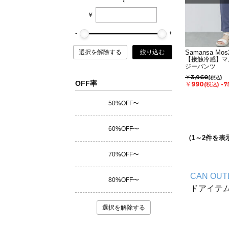
~
￥
選択を解除する
絞り込む
Samansa Mos2
【接触冷感】マ
ジーパンツ
￥3,960
(税込)
OFF率
￥990
(税込)
-7
50%OFF〜
60%OFF〜
（
1
～
2
件を表
70%OFF〜
CAN OUT
80%OFF〜
ドアイテ
選択を解除する