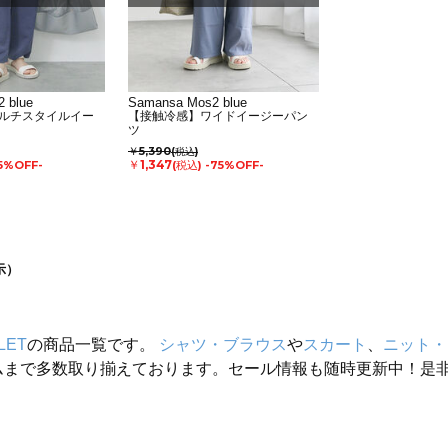
 blue
Samansa Mos2 blue
ルチスタイルイー
【接触冷感】ワイドイージーパン
ツ
￥5,390
(税込)
￥1,347
5%OFF-
(税込)
-75%OFF-
示）
LET
の商品一覧です。
シャツ・ブラウス
や
スカート
、
ニット・
ムまで多数取り揃えております。セール情報も随時更新中！是