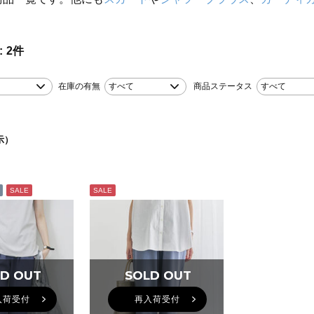
。
2
件
在庫の有無
すべて
商品ステータス
すべて
示）
SALE
SALE
D OUT
D OUT
SOLD OUT
SOLD OUT
入荷受付
再入荷受付