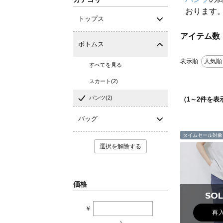
おります
トップス
アイテム数
ボトムス
表示順
人気順
すべてを見る
スカート(2)
パンツ(2)
（
1
～
2
件を表
バッグ
タイムセール対象
選択を解除する
価格
SOL
SOL
￥
再