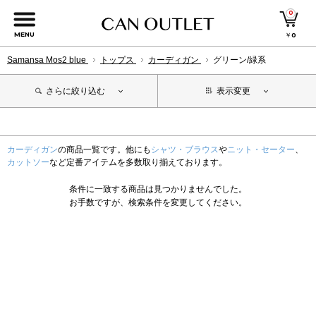
0
MENU
￥
0
Samansa Mos2 blue
トップス
カーディガン
グリーン/緑系
さらに絞り込む
表示変更
カーディガン
の商品一覧です。他にも
シャツ・ブラウス
や
ニット・セーター
、
カットソー
など定番アイテムを多数取り揃えております。
条件に一致する商品は見つかりませんでした。
お手数ですが、検索条件を変更してください。