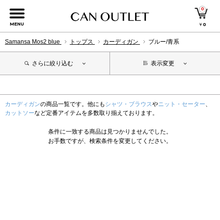
0
MENU
￥
0
Samansa Mos2 blue
トップス
カーディガン
ブルー/青系
さらに絞り込む
表示変更
カーディガン
の商品一覧です。他にも
シャツ・ブラウス
や
ニット・セーター
、
カットソー
など定番アイテムを多数取り揃えております。
条件に一致する商品は見つかりませんでした。
お手数ですが、検索条件を変更してください。