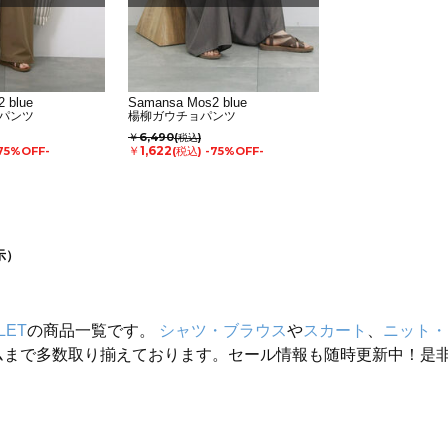
 blue
Samansa Mos2 blue
パンツ
楊柳ガウチョパンツ
￥6,490
(税込)
￥1,622
75%OFF-
(税込)
-75%OFF-
示）
LET
の商品一覧です。
シャツ・ブラウス
や
スカート
、
ニット・
ムまで多数取り揃えております。セール情報も随時更新中！是