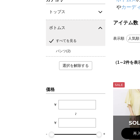
や
カーデ
トップス
アイテム数
ボトムス
表示順
人気順
すべてを見る
パンツ(2)
（
1
～
2
件を表
選択を解除する
SALE
価格
￥
~
SOL
SOL
￥
再