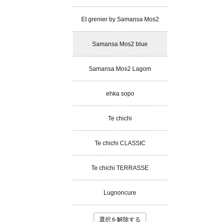
Et grenier by Samansa Mos2
Samansa Mos2 blue
Samansa Mos2 Lagom
ehka sopo
Te chichi
Te chichi CLASSIC
Te chichi TERRASSE
Lugnoncure
選択を解除する