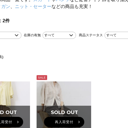
ィガン
、
ニット・セーター
などの商品も充実！
2
件
在庫の有無
すべて
商品ステータス
すべて
示）
SALE
D OUT
D OUT
SOLD OUT
SOLD OUT
入荷受付
再入荷受付