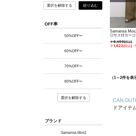
選択を解除する
絞り込む
OFF率
Samansa Mos2
◎サス付カーゴ
50%OFF〜
￥6,490
(税込)
￥1,622
(税込)
-
60%OFF〜
70%OFF〜
（
1
～
2
件を表
80%OFF〜
選択を解除する
CAN OUT
ドアイテ
ブランド
Samansa Mos2