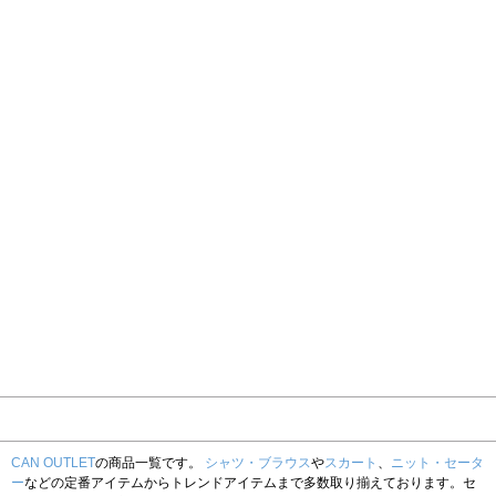
CAN OUTLET
の商品一覧です。
シャツ・ブラウス
や
スカート
、
ニット・セータ
ー
などの定番アイテムからトレンドアイテムまで多数取り揃えております。セ