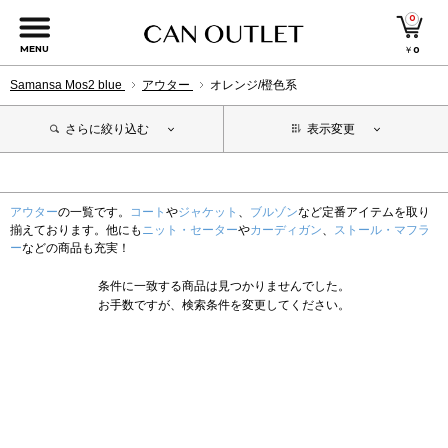
0
MENU
￥
0
Samansa Mos2 blue
アウター
オレンジ/橙色系
さらに絞り込む
表示変更
アウター
の一覧です。
コート
や
ジャケット
、
ブルゾン
など定番アイテムを取り
揃えております。他にも
ニット・セーター
や
カーディガン
、
ストール・マフラ
ー
などの商品も充実！
条件に一致する商品は見つかりませんでした。
お手数ですが、検索条件を変更してください。