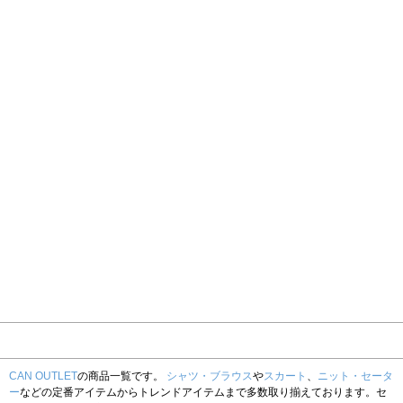
CAN OUTLET
の商品一覧です。
シャツ・ブラウス
や
スカート
、
ニット・セータ
ー
などの定番アイテムからトレンドアイテムまで多数取り揃えております。セ