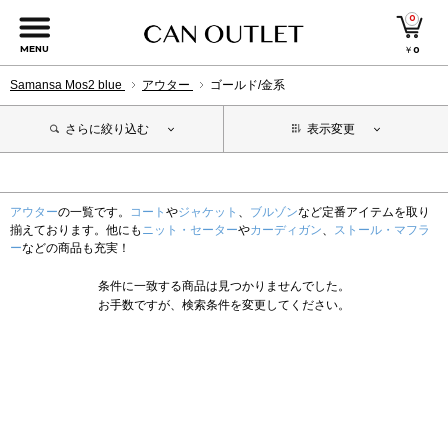
0
MENU
￥
0
Samansa Mos2 blue
アウター
ゴールド/金系
さらに絞り込む
表示変更
アウター
の一覧です。
コート
や
ジャケット
、
ブルゾン
など定番アイテムを取り
揃えております。他にも
ニット・セーター
や
カーディガン
、
ストール・マフラ
ー
などの商品も充実！
条件に一致する商品は見つかりませんでした。
お手数ですが、検索条件を変更してください。