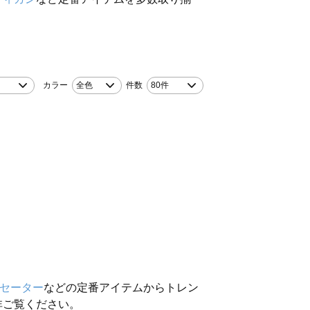
カラー
全色
件数
80件
セーター
などの定番アイテムからトレン
非ご覧ください。