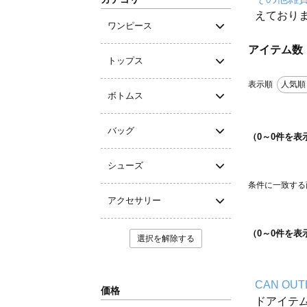
えており
ワンピース
アイテム数
トップス
表示順
人気順
ボトムス
バッグ
（
0
～
0
件を表
シューズ
条件に一致する
アクセサリー
（
0
～
0
件を表
選択を解除する
CAN OUT
価格
ドアイテ