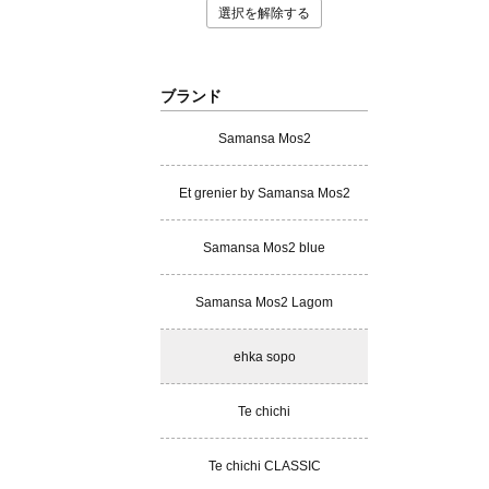
選択を解除する
ブランド
Samansa Mos2
Et grenier by Samansa Mos2
Samansa Mos2 blue
Samansa Mos2 Lagom
ehka sopo
Te chichi
Te chichi CLASSIC