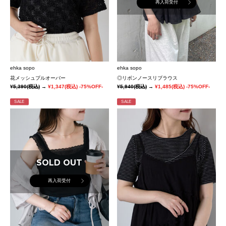
再入荷受付
ehka sopo
ehka sopo
花メッシュプルオーバー
◎リボンノースリブラウス
¥5,390
(税込)
→
¥1,347
(税込)
-75%OFF-
¥5,940
(税込)
→
¥1,485
(税込)
-75%OFF-
SALE
SALE
SOLD OUT
再入荷受付