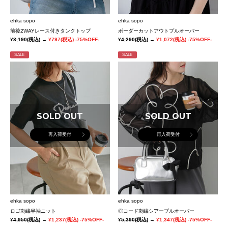
ehka sopo
ehka sopo
前後2WAYレース付きタンクトップ
ボーダーカットアウトプルオーバー
¥3,190
(税込)
→
¥797
(税込)
-75%OFF-
¥4,290
(税込)
→
¥1,072
(税込)
-75%OFF-
SALE
SALE
SOLD OUT
SOLD OUT
再入荷受付
再入荷受付
ehka sopo
ehka sopo
ロゴ刺繍半袖ニット
◎コード刺繍シアープルオーバー
¥4,950
(税込)
→
¥1,237
(税込)
-75%OFF-
¥5,390
(税込)
→
¥1,347
(税込)
-75%OFF-