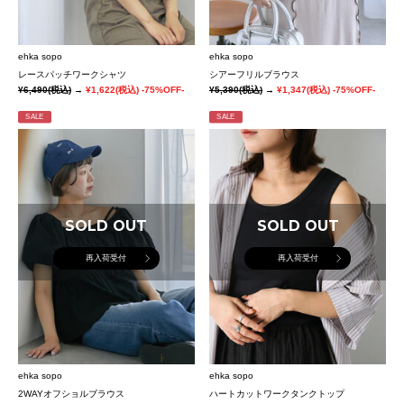
ehka sopo
ehka sopo
レースパッチワークシャツ
シアーフリルブラウス
¥6,490
(税込)
→
¥1,622
(税込)
-75%OFF-
¥5,390
(税込)
→
¥1,347
(税込)
-75%OFF-
SALE
SALE
SOLD OUT
SOLD OUT
再入荷受付
再入荷受付
ehka sopo
ehka sopo
2WAYオフショルブラウス
ハートカットワークタンクトップ