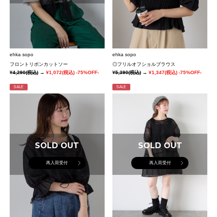
ehka sopo
ehka sopo
フロントリボンカットソー
◎フリルオフショルブラウス
¥4,290
(税込)
→
¥1,072
(税込)
-75%OFF-
¥5,390
(税込)
→
¥1,347
(税込)
-75%OFF-
SALE
SALE
SOLD OUT
SOLD OUT
再入荷受付
再入荷受付