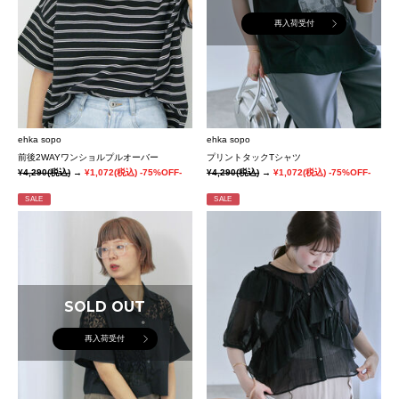
再入荷受付
ehka sopo
ehka sopo
前後2WAYワンショルプルオーバー
プリントタックTシャツ
¥4,290
(税込)
→
¥1,072
(税込)
-75%OFF-
¥4,290
(税込)
→
¥1,072
(税込)
-75%OFF-
SALE
SALE
SOLD OUT
再入荷受付