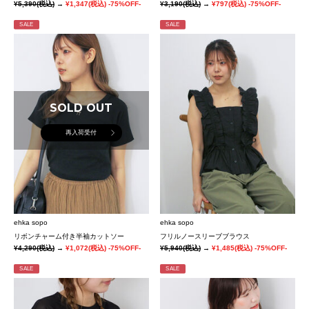
¥5,390
(税込)
→
¥1,347
(税込)
-75%OFF-
¥3,190
(税込)
→
¥797
(税込)
-75%OFF-
SALE
SALE
SOLD OUT
再入荷受付
ehka sopo
ehka sopo
リボンチャーム付き半袖カットソー
フリルノースリーブブラウス
¥4,290
(税込)
→
¥1,072
(税込)
-75%OFF-
¥5,940
(税込)
→
¥1,485
(税込)
-75%OFF-
SALE
SALE