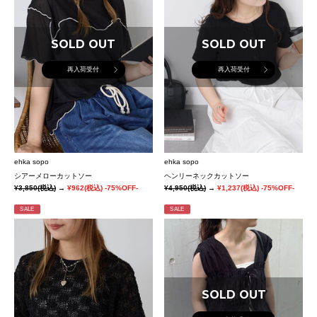
SOLD OUT
SOLD OUT
再入荷受付
再入荷受付
ehka sopo
ehka sopo
シアーメローカットソー
ヘンリーネックカットソー
¥3,850
(税込)
→
¥962
(税込)
-75%OFF-
¥4,950
(税込)
→
¥1,237
(税込)
-75%OFF-
SALE
SALE
SOLD OUT