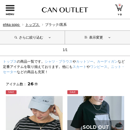
0
MENU
￥
0
ehka sopo
トップス
ブラック/黒系
さらに絞り込む
表示変更
1/1
トップス
の商品一覧です。
シャツ・ブラウス
や
カットソー
、
カーディガン
など
定番アイテムを取り揃えております。他にも
スカート
や
ワンピース
、
ニット・
セーター
などの商品も充実！
26
アイテム数：
件
SALE
SALE
SOLD OUT