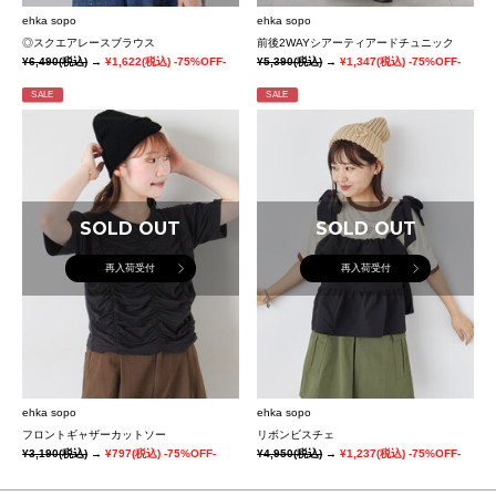
ehka sopo
ehka sopo
◎スクエアレースブラウス
前後2WAYシアーティアードチュニック
¥6,490
(税込)
→
¥1,622
(税込)
-75%OFF-
¥5,390
(税込)
→
¥1,347
(税込)
-75%OFF-
SALE
SALE
SOLD OUT
SOLD OUT
再入荷受付
再入荷受付
ehka sopo
ehka sopo
フロントギャザーカットソー
リボンビスチェ
¥3,190
(税込)
→
¥797
(税込)
-75%OFF-
¥4,950
(税込)
→
¥1,237
(税込)
-75%OFF-