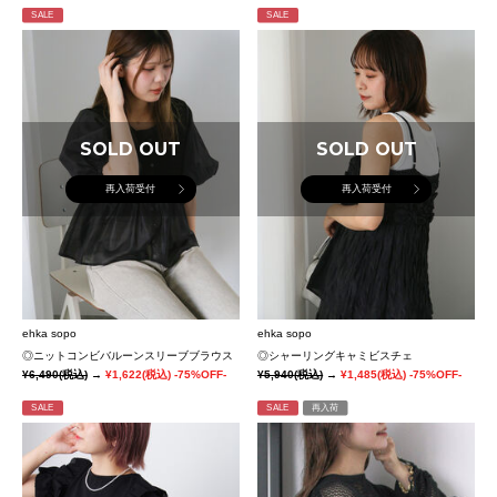
SALE
SALE
SOLD OUT
SOLD OUT
再入荷受付
再入荷受付
ehka sopo
ehka sopo
◎ニットコンビバルーンスリーブブラウス
◎シャーリングキャミビスチェ
¥6,490
(税込)
→
¥1,622
(税込)
-75%OFF-
¥5,940
(税込)
→
¥1,485
(税込)
-75%OFF-
SALE
SALE
再入荷