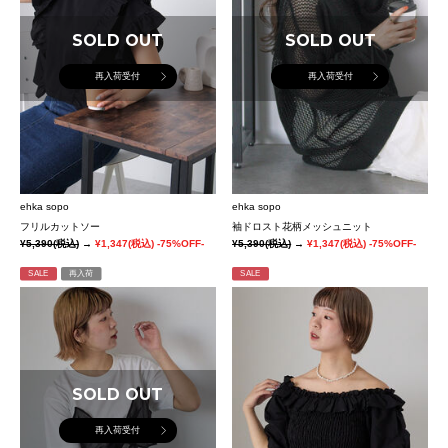
SOLD OUT
SOLD OUT
再入荷受付
再入荷受付
ehka sopo
ehka sopo
フリルカットソー
袖ドロスト花柄メッシュニット
¥5,390
(税込)
→
¥1,347
(税込)
-75%OFF-
¥5,390
(税込)
→
¥1,347
(税込)
-75%OFF-
SALE
再入荷
SALE
SOLD OUT
再入荷受付