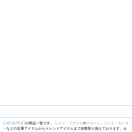
CAN OUTLET
の商品一覧です。
シャツ・ブラウス
や
スカート
、
ニット・セータ
ー
などの定番アイテムからトレンドアイテムまで多数取り揃えております。セ