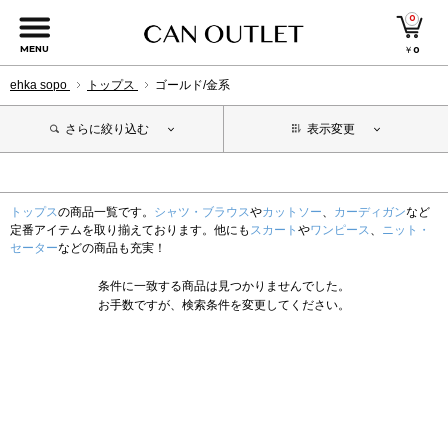
0
MENU
￥
0
ehka sopo
トップス
ゴールド/金系
さらに絞り込む
表示変更
トップス
の商品一覧です。
シャツ・ブラウス
や
カットソー
、
カーディガン
など
定番アイテムを取り揃えております。他にも
スカート
や
ワンピース
、
ニット・
セーター
などの商品も充実！
条件に一致する商品は見つかりませんでした。
お手数ですが、検索条件を変更してください。