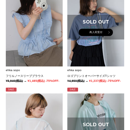
SOLD OUT
再入荷受付
ehka sopo
ehka sopo
フリルノースリーブブラウス
ロゴプリントオーバーサイズTシャツ
¥5,940
(税込)
→
¥1,485
(税込)
-75%OFF-
¥4,950
(税込)
→
¥1,237
(税込)
-75%OFF-
SALE
SALE
SOLD OUT