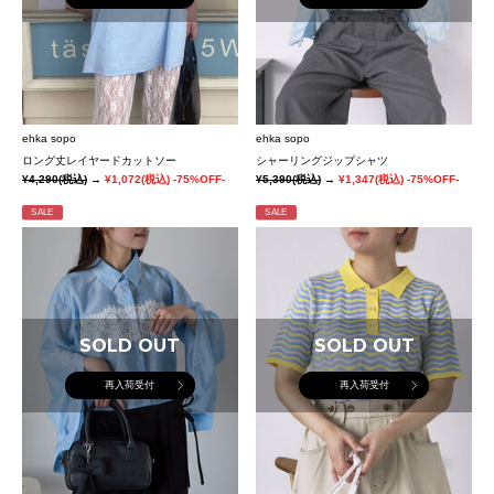
ehka sopo
ehka sopo
ロング丈レイヤードカットソー
シャーリングジップシャツ
¥4,290
(税込)
→
¥1,072
(税込)
-75%OFF-
¥5,390
(税込)
→
¥1,347
(税込)
-75%OFF-
SALE
SALE
SOLD OUT
SOLD OUT
再入荷受付
再入荷受付