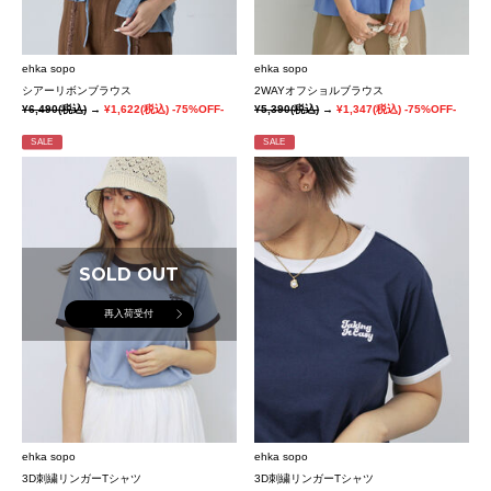
ehka sopo
ehka sopo
シアーリボンブラウス
2WAYオフショルブラウス
¥6,490
(税込)
→
¥1,622
(税込)
-75%OFF-
¥5,390
(税込)
→
¥1,347
(税込)
-75%OFF-
SALE
SALE
SOLD OUT
再入荷受付
ehka sopo
ehka sopo
3D刺繍リンガーTシャツ
3D刺繍リンガーTシャツ