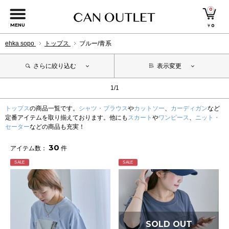
0
MENU
￥
0
ehka sopo
トップス
ブルー/青系
さらに絞り込む
表示変更
1/1
トップス
の商品一覧です。
シャツ・ブラウス
や
カットソー
、
カーディガン
など
定番アイテムを取り揃えております。他にも
スカート
や
ワンピース
、
ニット・
セーター
などの商品も充実！
30
アイテム数：
件
SALE
SALE
SOLD OUT