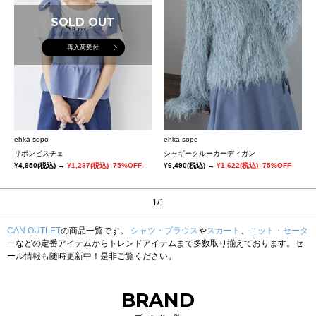
SOLD OUT
再入荷受付
ehka sopo
ehka sopo
リボンビスチェ
シャギークルーカーディガン
¥4,950
(税込)
→
¥1,237
(税込)
-75%OFF-
¥6,490
(税込)
→
¥1,622
(税込)
-75%OFF-
1/1
CAN OUTLET
の商品一覧です。
シャツ・ブラウス
や
スカート
、
ニット・セータ
ー
などの定番アイテムからトレンドアイテムまで多数取り揃えております。セ
ール情報も随時更新中！是非ご覧ください。
BRAND