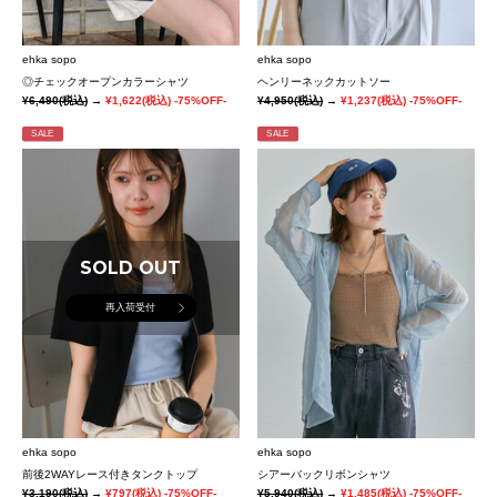
ehka sopo
ehka sopo
◎チェックオープンカラーシャツ
ヘンリーネックカットソー
¥6,490
(税込)
→
¥1,622
(税込)
-75%OFF-
¥4,950
(税込)
→
¥1,237
(税込)
-75%OFF-
SALE
SALE
SOLD OUT
再入荷受付
ehka sopo
ehka sopo
前後2WAYレース付きタンクトップ
シアーバックリボンシャツ
¥3,190
(税込)
→
¥797
(税込)
-75%OFF-
¥5,940
(税込)
→
¥1,485
(税込)
-75%OFF-