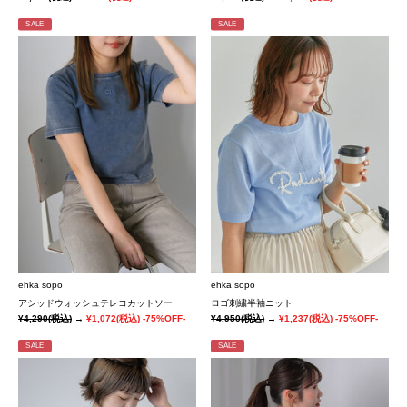
SALE
SALE
ehka sopo
ehka sopo
アシッドウォッシュテレコカットソー
ロゴ刺繍半袖ニット
¥4,290
(税込)
→
¥1,072
(税込)
-75%OFF-
¥4,950
(税込)
→
¥1,237
(税込)
-75%OFF-
SALE
SALE