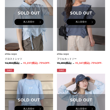
SOLD OUT
SOLD OUT
再入荷受付
再入荷受付
ehka sopo
ehka sopo
ドロストシャツ
フリルカットソー
¥4,950
(税込)
→
¥1,237
(税込)
-75%OFF-
¥5,390
(税込)
→
¥1,347
(税込)
-75%OFF-
SALE
SALE
SOLD OUT
SOLD OUT
再入荷受付
再入荷受付