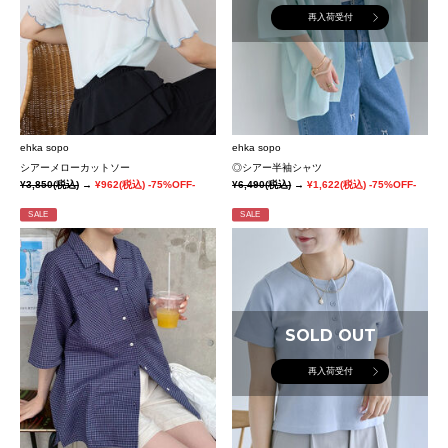
再入荷受付
ehka sopo
ehka sopo
シアーメローカットソー
◎シアー半袖シャツ
¥3,850
(税込)
→
¥962
(税込)
-75%OFF-
¥6,490
(税込)
→
¥1,622
(税込)
-75%OFF-
SALE
SALE
SOLD OUT
再入荷受付