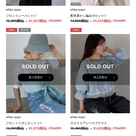
ehka sopo
ehka sopo
フロントレースシャツ
配色透かし編みポロシャツ
¥5,390
(税込)
→
¥1,347
(税込)
-75%OFF-
¥4,950
(税込)
→
¥1,237
(税込)
-75%OFF-
SALE
再入荷
SALE
SOLD OUT
SOLD OUT
再入荷受付
再入荷受付
ehka sopo
ehka sopo
フロントリボンカットソー
◎スクエアレースブラウス
¥4,290
(税込)
→
¥1,072
(税込)
-75%OFF-
¥6,490
(税込)
→
¥1,622
(税込)
-75%OFF-