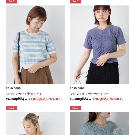
SALE
SALE
ehka sopo
ehka sopo
ロゴジャカード半袖ニット
フロントギャザーカットソー
¥4,290
(税込)
→
¥1,072
(税込)
-75%OFF-
¥3,190
(税込)
→
¥797
(税込)
-75%OFF-
SALE
SALE