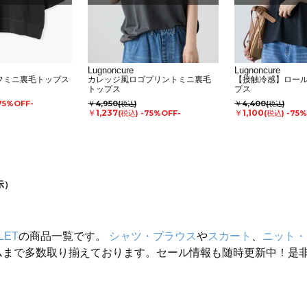
Lugnoncure
Lugnoncure
フミニ裏毛トップス
カレッジ風ロゴプリントミニ裏毛
【接触冷感】ロー
トップス
プス
75%OFF-
￥4,950
￥4,400
(税込)
(税込)
￥1,237
￥1,100
(税込)
-75%OFF-
(税込)
-75%
示）
LET
の商品一覧です。
シャツ・ブラウス
や
スカート
、
ニット・
ムまで多数取り揃えております。セール情報も随時更新中！是