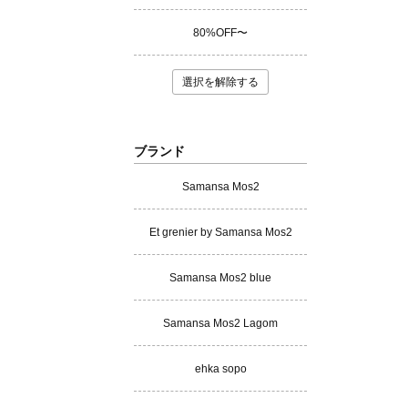
80%OFF〜
選択を解除する
ブランド
Samansa Mos2
Et grenier by Samansa Mos2
Samansa Mos2 blue
Samansa Mos2 Lagom
ehka sopo