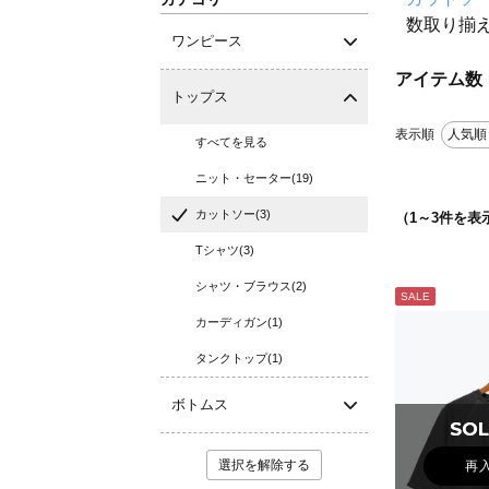
数取り揃
ワンピース
アイテム数
トップス
表示順
人気順
すべてを見る
ニット・セーター(19)
カットソー(3)
（
1
～
3
件を表
Tシャツ(3)
シャツ・ブラウス(2)
SALE
カーディガン(1)
タンクトップ(1)
ボトムス
SOL
SOL
選択を解除する
再