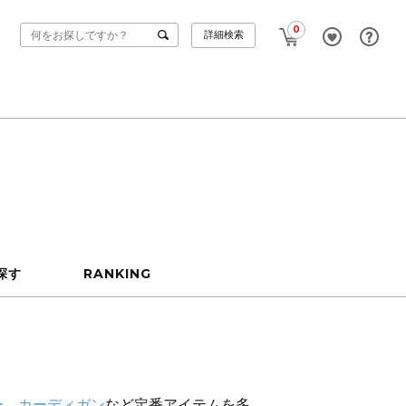
0
詳細検索
探す
RANKING
ー
、
カーディガン
など定番アイテムを多