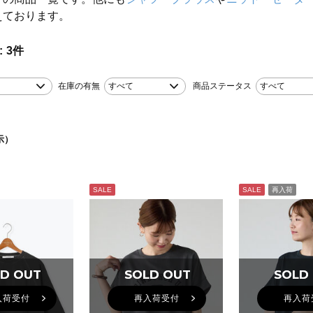
えております。
3
件
在庫の有無
すべて
商品ステータス
すべて
示）
SALE
SALE
再入荷
D OUT
D OUT
SOLD OUT
SOLD OUT
SOLD
SOLD
入荷受付
再入荷受付
再入荷