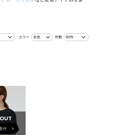
カラー
全色
件数
80件
 OUT
 OUT
受付