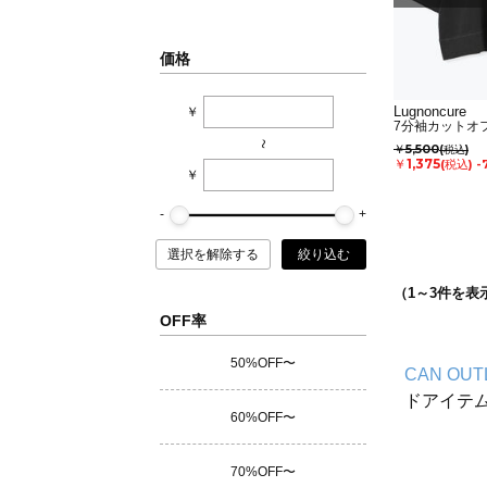
価格
Lugnoncure
￥
7分袖カットオ
~
￥5,500
(税込)
￥1,375
(税込)
-
￥
選択を解除する
絞り込む
（
1
～
3
件を表
OFF率
50%OFF〜
CAN OUT
ドアイテ
60%OFF〜
70%OFF〜