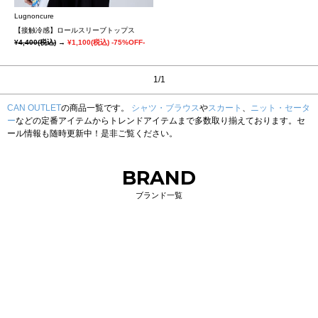
Lugnoncure
【接触冷感】ロールスリーブトップス
¥4,400
(税込)
→
¥1,100
(税込)
-75%OFF-
1/1
CAN OUTLET
の商品一覧です。
シャツ・ブラウス
や
スカート
、
ニット・セータ
ー
などの定番アイテムからトレンドアイテムまで多数取り揃えております。セ
ール情報も随時更新中！是非ご覧ください。
BRAND
ブランド一覧