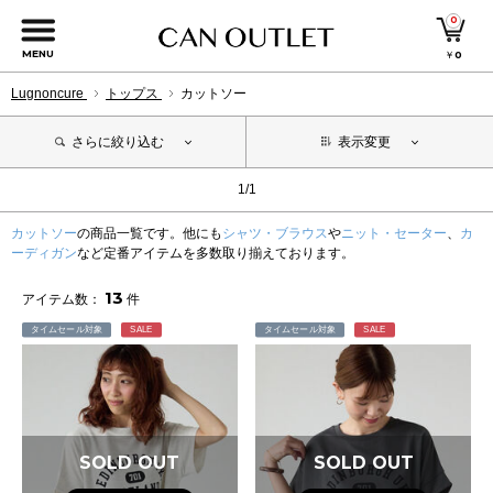
0
MENU
￥
0
Lugnoncure
トップス
カットソー
さらに絞り込む
表示変更
1/1
カットソー
の商品一覧です。他にも
シャツ・ブラウス
や
ニット・セーター
、
カ
ーディガン
など定番アイテムを多数取り揃えております。
13
アイテム数：
件
タイムセール対象
SALE
タイムセール対象
SALE
SOLD OUT
SOLD OUT