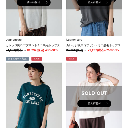
再入荷受付
再入荷受付
Lugnoncure
Lugnoncure
カレッジ風ロゴプリントミニ裏毛トップス
カレッジ風ロゴプリントミニ裏毛トップス
¥4,950
(税込)
→
¥1,237
(税込)
-75%OFF-
¥4,950
(税込)
→
¥1,237
(税込)
-75%OFF-
タイムセール対象
SALE
SALE
SOLD OUT
再入荷受付