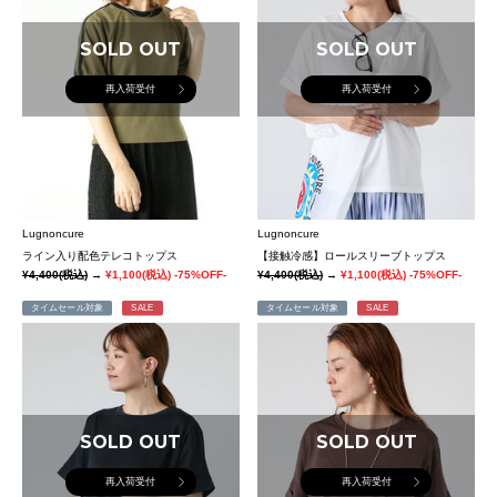
SOLD OUT
SOLD OUT
再入荷受付
再入荷受付
Lugnoncure
Lugnoncure
ライン入り配色テレコトップス
【接触冷感】ロールスリーブトップス
¥4,400
(税込)
→
¥1,100
(税込)
-75%OFF-
¥4,400
(税込)
→
¥1,100
(税込)
-75%OFF-
タイムセール対象
SALE
タイムセール対象
SALE
SOLD OUT
SOLD OUT
再入荷受付
再入荷受付