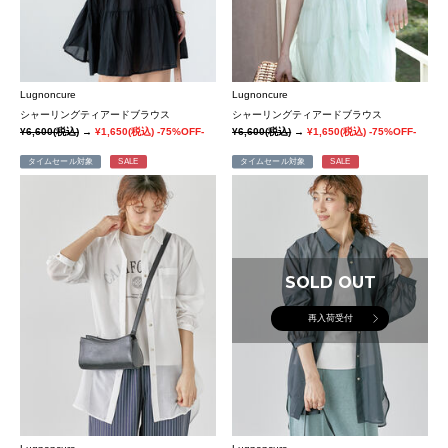
Lugnoncure
Lugnoncure
シャーリングティアードブラウス
シャーリングティアードブラウス
¥6,600
(税込)
→
¥1,650
(税込)
-75%OFF-
¥6,600
(税込)
→
¥1,650
(税込)
-75%OFF-
タイムセール対象
SALE
タイムセール対象
SALE
SOLD OUT
再入荷受付