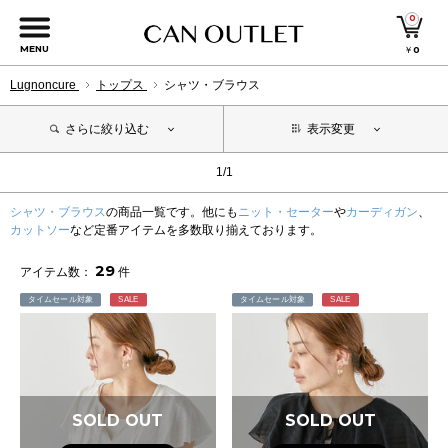
0
MENU
￥
0
Lugnoncure
トップス
シャツ・ブラウス
さらに絞り込む
表示変更
1/1
シャツ・ブラウス
の商品一覧です。他にも
ニット・セーター
や
カーディガン
、
カットソー
など定番アイテムを多数取り揃えております。
29
アイテム数：
件
タイムセール対象
SALE
タイムセール対象
SALE
SOLD OUT
SOLD OUT