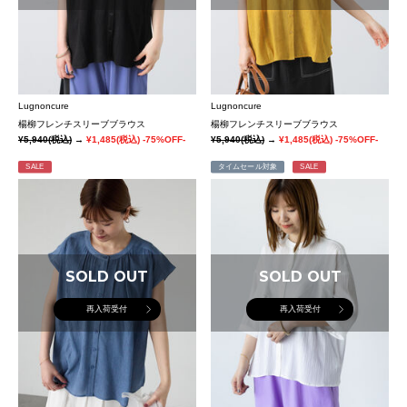
Lugnoncure
Lugnoncure
楊柳フレンチスリーブブラウス
楊柳フレンチスリーブブラウス
¥5,940
(税込)
→
¥1,485
(税込)
-75%OFF-
¥5,940
(税込)
→
¥1,485
(税込)
-75%OFF-
SALE
タイムセール対象
SALE
SOLD OUT
SOLD OUT
再入荷受付
再入荷受付