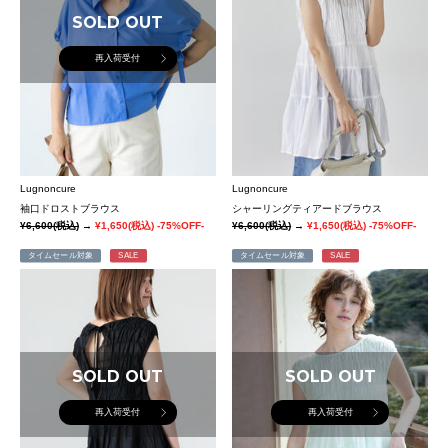
SOLD OUT
再入荷受付
Lugnoncure
Lugnoncure
袖口ドロストブラウス
シャーリングティアードブラウス
¥6,600
(税込)
→
¥1,650
(税込)
-75%OFF-
¥6,600
(税込)
→
¥1,650
(税込)
-75%OFF-
タイムセール対象
SALE
タイムセール対象
SALE
SOLD OUT
SOLD OUT
再入荷受付
再入荷受付