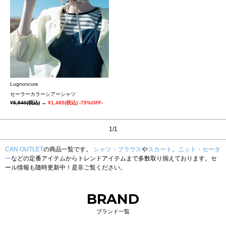
Lugnoncure
セーラーカラーシアーシャツ
¥5,940
(税込)
→
¥1,485
(税込)
-75%OFF-
1/1
CAN OUTLET
の商品一覧です。
シャツ・ブラウス
や
スカート
、
ニット・セータ
ー
などの定番アイテムからトレンドアイテムまで多数取り揃えております。セ
ール情報も随時更新中！是非ご覧ください。
BRAND
ブランド一覧