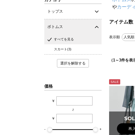
や
カーデ
トップス
アイテム数
ボトムス
表示順
人気順
すべてを見る
スカート(3)
（
1
～
3
件を表
選択を解除する
SALE
価格
￥
~
SOL
SOL
￥
再