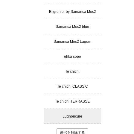
Et grenier by Samansa Mos2
Samansa Mos2 blue
Samansa Mos2 Lagom
ehka sopo
Te chichi
Te chichi CLASSIC
Te chichi TERRASSE
Lugnoncure
選択を解除する