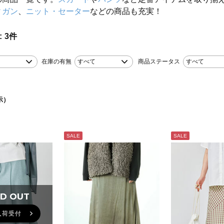
ィガン
、
ニット・セーター
などの商品も充実！
3
件
在庫の有無
すべて
商品ステータス
すべて
示）
SALE
SALE
D OUT
D OUT
入荷受付