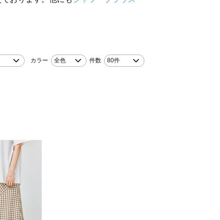
カラー
全色
件数
80件