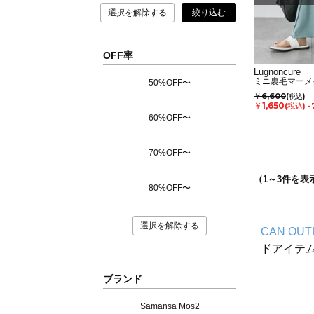
選択を解除する
絞り込む
OFF率
Lugnoncure
ミニ裏毛マーメ
50%OFF〜
￥6,600
(税込)
￥1,650
(税込)
-
60%OFF〜
70%OFF〜
（
1
～
3
件を表
80%OFF〜
選択を解除する
CAN OUT
ドアイテ
ブランド
Samansa Mos2