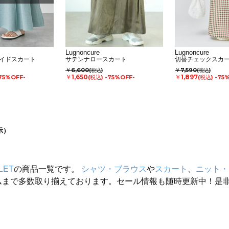
Lugnoncure
Lugnoncure
イドスカート
サテンナロースカート
切替チェックスカ
￥6,600
￥7,590
(税込)
(税込)
￥1,650
￥1,897
75%OFF-
(税込)
-75%OFF-
(税込)
-75
示）
LET
の商品一覧です。
シャツ・ブラウス
や
スカート
、
ニット・
ムまで多数取り揃えております。セール情報も随時更新中！是