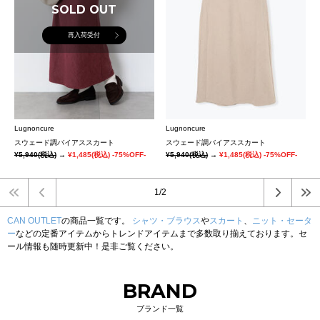
SOLD OUT
再入荷受付
Lugnoncure
Lugnoncure
スウェード調バイアススカート
スウェード調バイアススカート
¥5,940
(税込)
→
¥1,485
(税込)
-75%OFF-
¥5,940
(税込)
→
¥1,485
(税込)
-75%OFF-
1/2
CAN OUTLET
の商品一覧です。
シャツ・ブラウス
や
スカート
、
ニット・セータ
ー
などの定番アイテムからトレンドアイテムまで多数取り揃えております。セ
ール情報も随時更新中！是非ご覧ください。
BRAND
ブランド一覧