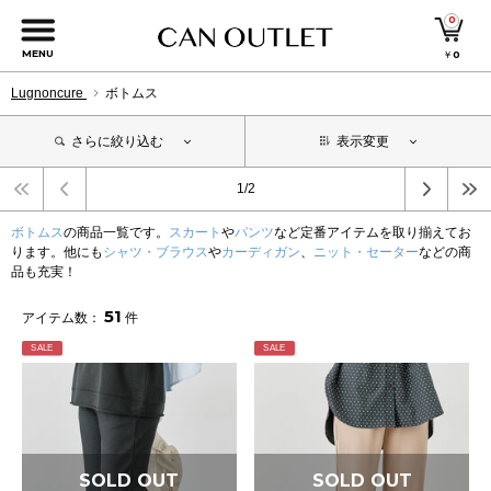
0
MENU
￥
0
Lugnoncure
ボトムス
さらに絞り込む
表示変更
1/2
ボトムス
の商品一覧です。
スカート
や
パンツ
など定番アイテムを取り揃えてお
ります。他にも
シャツ・ブラウス
や
カーディガン
、
ニット・セーター
などの商
品も充実！
51
アイテム数：
件
SALE
SALE
SOLD OUT
SOLD OUT