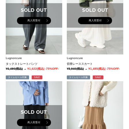
SOLD OUT
SOLD OUT
再入荷受付
再入荷受付
Lugnoncure
Lugnoncure
タックストレートパンツ
切替レーススカート
¥6,490
(税込)
→
¥1,622
(税込)
-75%OFF-
¥5,940
(税込)
→
¥1,485
(税込)
-75%OFF-
タイムセール対象
SALE
タイムセール対象
SALE
SOLD OUT
再入荷受付