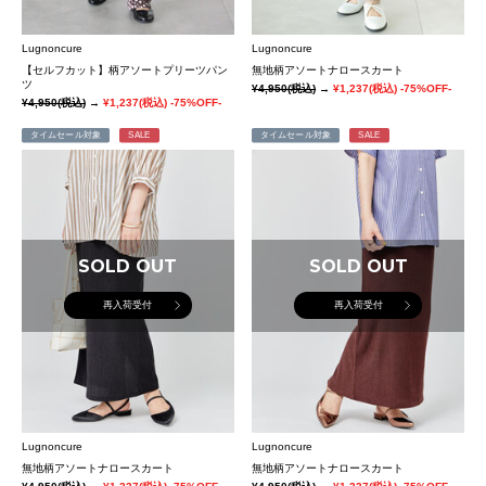
Lugnoncure
Lugnoncure
【セルフカット】柄アソートプリーツパン
無地柄アソートナロースカート
ツ
¥4,950
(税込)
→
¥1,237
(税込)
-75%OFF-
¥4,950
(税込)
→
¥1,237
(税込)
-75%OFF-
タイムセール対象
SALE
タイムセール対象
SALE
SOLD OUT
SOLD OUT
再入荷受付
再入荷受付
Lugnoncure
Lugnoncure
無地柄アソートナロースカート
無地柄アソートナロースカート