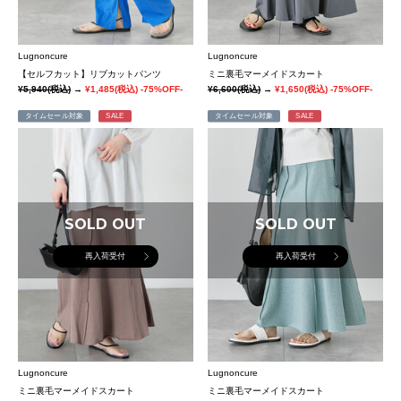
Lugnoncure
Lugnoncure
【セルフカット】リブカットパンツ
ミニ裏毛マーメイドスカート
¥5,940
(税込)
→
¥1,485
(税込)
-75%OFF-
¥6,600
(税込)
→
¥1,650
(税込)
-75%OFF-
タイムセール対象
SALE
タイムセール対象
SALE
SOLD OUT
SOLD OUT
再入荷受付
再入荷受付
Lugnoncure
Lugnoncure
ミニ裏毛マーメイドスカート
ミニ裏毛マーメイドスカート