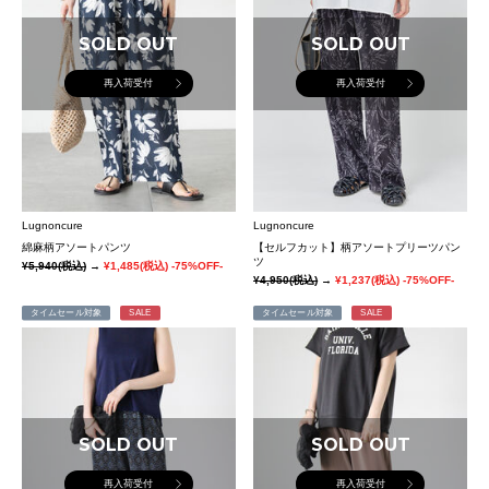
SOLD OUT
SOLD OUT
再入荷受付
再入荷受付
Lugnoncure
Lugnoncure
綿麻柄アソートパンツ
【セルフカット】柄アソートプリーツパン
ツ
¥5,940
(税込)
→
¥1,485
(税込)
-75%OFF-
¥4,950
(税込)
→
¥1,237
(税込)
-75%OFF-
タイムセール対象
SALE
タイムセール対象
SALE
SOLD OUT
SOLD OUT
再入荷受付
再入荷受付