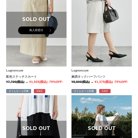
SOLD OUT
再入荷受付
Lugnoncure
Lugnoncure
配色ステッチスカート
麻調タックハーフパンツ
¥7,700
(税込)
→
¥1,925
(税込)
-75%OFF-
¥5,500
(税込)
→
¥1,375
(税込)
-75%OFF-
タイムセール対象
SALE
タイムセール対象
SALE
SOLD OUT
SOLD OUT