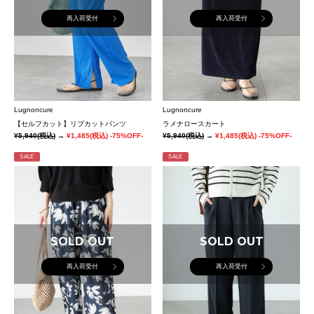
再入荷受付
再入荷受付
Lugnoncure
Lugnoncure
【セルフカット】リブカットパンツ
ラメナロースカート
¥5,940
(税込)
→
¥1,485
(税込)
-75%OFF-
¥5,940
(税込)
→
¥1,485
(税込)
-75%OFF-
SALE
SALE
SOLD OUT
SOLD OUT
再入荷受付
再入荷受付