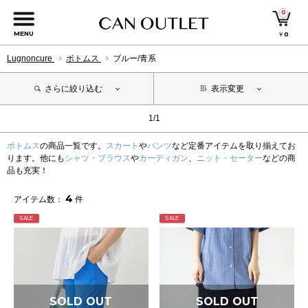
0
MENU
￥
0
Lugnoncure
ボトムス
ブルー/青系
さらに絞り込む
表示変更
1/1
ボトムス
の商品一覧です。
スカート
や
パンツ
など定番アイテムを取り揃えてお
ります。他にも
シャツ・ブラウス
や
カーディガン
、
ニット・セーター
などの商
品も充実！
4
アイテム数：
件
SALE
SALE
SOLD OUT
SOLD OUT