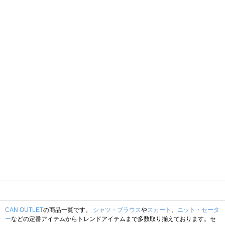
CAN OUTLET
の商品一覧です。
シャツ・ブラウス
や
スカート
、
ニット・セータ
ー
などの定番アイテムからトレンドアイテムまで多数取り揃えております。セ