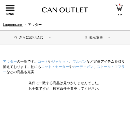
0
MENU
￥
0
Lugnoncure
アウター
さらに絞り込む
表示変更
アウター
の一覧です。
コート
や
ジャケット
、
ブルゾン
など定番アイテムを取り
揃えております。他にも
ニット・セーター
や
カーディガン
、
ストール・マフラ
ー
などの商品も充実！
条件に一致する商品は見つかりませんでした。
お手数ですが、検索条件を変更してください。